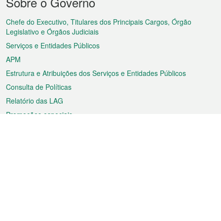
Sobre o Governo
do
rodapé
Chefe do Executivo, Titulares dos Principais Cargos, Órgão
Legislativo e Órgãos Judiciais
Serviços e Entidades Públicos
APM
Estrutura e Atribuições dos Serviços e Entidades Públicos
Consulta de Políticas
Relatório das LAG
Promoções especiais
Sobre a RAEM
Tempo
Transporte
Feriados
Cultura e lazer
Informação de Macau