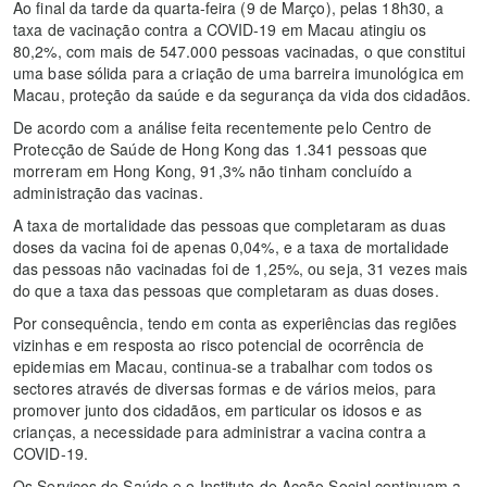
Ao final da tarde da quarta-feira (9 de Março), pelas 18h30, a
taxa de vacinação contra a COVID-19 em Macau atingiu os
80,2%, com mais de 547.000 pessoas vacinadas, o que constitui
uma base sólida para a criação de uma barreira imunológica em
Macau, proteção da saúde e da segurança da vida dos cidadãos.
De acordo com a análise feita recentemente pelo Centro de
Protecção de Saúde de Hong Kong das 1.341 pessoas que
morreram em Hong Kong, 91,3% não tinham concluído a
administração das vacinas.
A taxa de mortalidade das pessoas que completaram as duas
doses da vacina foi de apenas 0,04%, e a taxa de mortalidade
das pessoas não vacinadas foi de 1,25%, ou seja, 31 vezes mais
do que a taxa das pessoas que completaram as duas doses.
Por consequência, tendo em conta as experiências das regiões
vizinhas e em resposta ao risco potencial de ocorrência de
epidemias em Macau, continua-se a trabalhar com todos os
sectores através de diversas formas e de vários meios, para
promover junto dos cidadãos, em particular os idosos e as
crianças, a necessidade para administrar a vacina contra a
COVID-19.
Os Serviços de Saúde e o Instituto de Acção Social continuam a