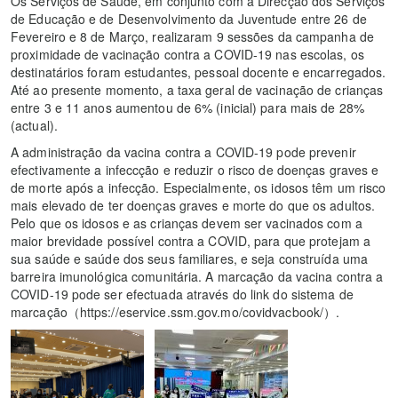
Os Serviços de Saúde, em conjunto com a Direcção dos Serviços
de Educação e de Desenvolvimento da Juventude entre 26 de
Fevereiro e 8 de Março, realizaram 9 sessões da campanha de
proximidade de vacinação contra a COVID-19 nas escolas, os
destinatários foram estudantes, pessoal docente e encarregados.
Até ao presente momento, a taxa geral de vacinação de crianças
entre 3 e 11 anos aumentou de 6% (inicial) para mais de 28%
(actual).
A administração da vacina contra a COVID-19 pode prevenir
efectivamente a infeccção e reduzir o risco de doenças graves e
de morte após a infecção. Especialmente, os idosos têm um risco
mais elevado de ter doenças graves e morte do que os adultos.
Pelo que os idosos e as crianças devem ser vacinados com a
maior brevidade possível contra a COVID, para que protejam a
sua saúde e saúde dos seus familiares, e seja construída uma
barreira imunológica comunitária. A marcação da vacina contra a
COVID-19 pode ser efectuada através do link do sistema de
marcação（https://eservice.ssm.gov.mo/covidvacbook/）.