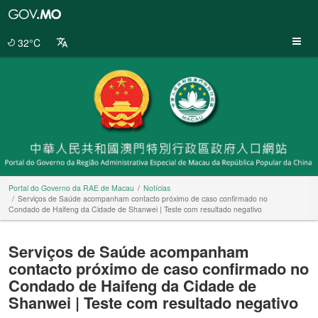
Portal
do
Governo
32°C
da
RAE
de
Macau
Portal do Governo da RAE de Macau
Notícias
Serviços de Saúde acompanham contacto próximo de caso confirmado no
Condado de Haifeng da Cidade de Shanwei | Teste com resultado negativo
Serviços de Saúde acompanham
contacto próximo de caso confirmado no
Condado de Haifeng da Cidade de
Shanwei | Teste com resultado negativo