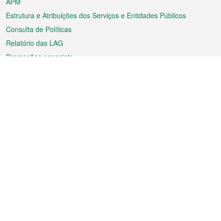
APM
Estrutura e Atribuições dos Serviços e Entidades Públicos
Consulta de Políticas
Relatório das LAG
Promoções especiais
Sobre a RAEM
Tempo
Transporte
Feriados
Cultura e lazer
Informação de Macau
Ficheiro sobre Macau
Estatísticas
Anúncios