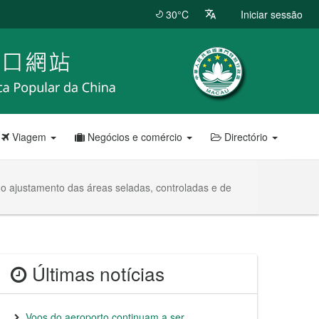
30°C
Iniciar sessão
Viagem
Negócios e comércio
Directório
 ajustamento das áreas seladas, controladas e de
Últimas notícias
Voos do aeroporto continuam a ser