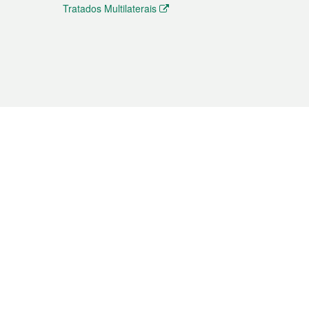
Tratados Multilaterais
elemóvel
s