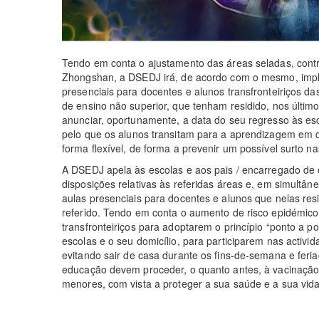
Tendo em conta o ajustamento das áreas seladas, cont
Zhongshan, a DSEDJ irá, de acordo com o mesmo, imp
presenciais para docentes e alunos transfronteiriços das
de ensino não superior, que tenham residido, nos últim
anunciar, oportunamente, a data do seu regresso às es
pelo que os alunos transitam para a aprendizagem em c
forma flexível, de forma a prevenir um possível surto nas
A DSEDJ apela às escolas e aos pais / encarregado de
disposições relativas às referidas áreas e, em simultâ
aulas presenciais para docentes e alunos que nelas r
referido. Tendo em conta o aumento de risco epidémic
transfronteiriços para adoptarem o princípio “ponto a po
escolas e o seu domicílio, para participarem nas activi
evitando sair de casa durante os fins-de-semana e feri
educação devem proceder, o quanto antes, à vacinaçã
menores, com vista a proteger a sua saúde e a sua vida