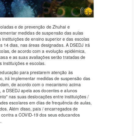
roladas e de prevenção de Zhuhai e
lementar medidas de suspensão das aulas
 instituições de ensino superior e das escolas
os 14 dias, nas áreas designadas. A DSEDJ irá
colas, de acordo com a evolução epidémica,
asa e as suas avaliações serão tratadas de
 instituições e escolas.
 educação para prestarem atenção às
neo, irá implementar medidas de suspensão das
esidam, de acordo com o mecanismo acima
o, a DSEDJ apela aos docentes e alunos
nto" nas suas deslocações entre instituições /
dades escolares em dias de frequência de aulas,
ados. Além disso, pais / encarregados de
o contra a COVID-19 dos seus educandos
.