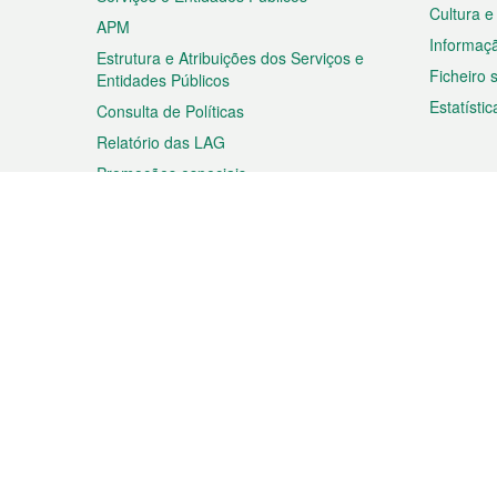
Cultura e
APM
Informaç
Estrutura e Atribuições dos Serviços e
Ficheiro
Entidades Públicos
Estatístic
Consulta de Políticas
Relatório das LAG
Promoções especiais
Viagem
Negóc
Planear a sua viagem
Negócios
Descobrir Macau
Feiras d
Macau
Espectáculos e Entretenimento
Oportuni
Roteiro de Compras
das PME
Eventos e Festividades
Informaç
Proprieda