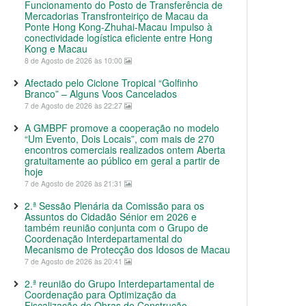
Funcionamento do Posto de Transferência de
Mercadorias Transfronteiriço de Macau da
Ponte Hong Kong-Zhuhai-Macau Impulso à
conectividade logística eficiente entre Hong
Kong e Macau
8 de Agosto de 2026 às 10:00
Afectado pelo Ciclone Tropical “Golfinho
Branco” – Alguns Voos Cancelados
7 de Agosto de 2026 às 22:27
A GMBPF promove a cooperação no modelo
“Um Evento, Dois Locais”, com mais de 270
encontros comerciais realizados ontem Aberta
gratuitamente ao público em geral a partir de
hoje
7 de Agosto de 2026 às 21:31
2.ª Sessão Plenária da Comissão para os
Assuntos do Cidadão Sénior em 2026 e
também reunião conjunta com o Grupo de
Coordenação Interdepartamental do
Mecanismo de Protecção dos Idosos de Macau
7 de Agosto de 2026 às 20:41
2.ª reunião do Grupo Interdepartamental de
Coordenação para Optimização da
Fiscalização de Obras de Construção,