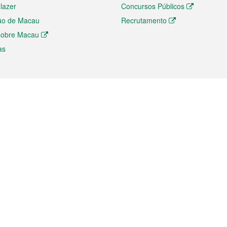
 lazer
Concursos Públicos
ão de Macau
Recrutamento
 sobre Macau
as
ios e comércio
Directório
 e Investimento
Directório de Aplicações para T
o Comércio e Convenções em
Directório de Redes Sociais
Directório de Websites Temático
dades de Negócios e Serviços
Directório RSS
s
Descarregamento de impressos
ão dos Mercados
de Intelectual