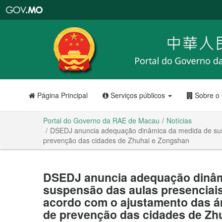
Portal
do
Governo
da
RAE
de
Macau
Página Principal
Serviços públicos
Sobre o
Portal do Governo da RAE de Macau
Notícias
DSEDJ anuncia adequação dinâmica da medida de susp
prevenção das cidades de Zhuhai e Zongshan
DSEDJ anuncia adequação dinâm
suspensão das aulas presenciais
acordo com o ajustamento das ár
de prevenção das cidades de Zh