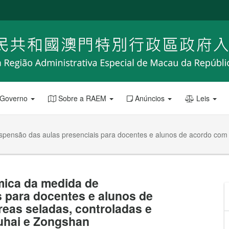
 Governo
Sobre a RAEM
Anúncios
Leis
ensão das aulas presenciais para docentes e alunos de acordo com o
ica da medida de
 para docentes e alunos de
eas seladas, controladas e
uhai e Zongshan