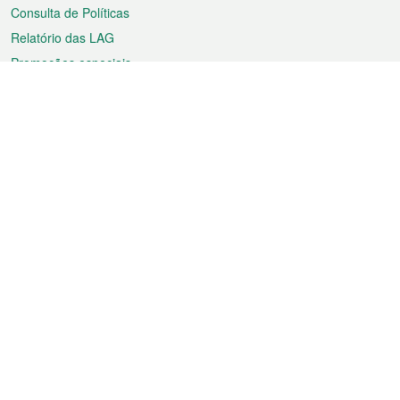
Consulta de Políticas
Relatório das LAG
Promoções especiais
Sobre a RAEM
Tempo
Transporte
Feriados
Cultura e lazer
Informação de Macau
Ficheiro sobre Macau
Estatísticas
Anúncios
Notícias
Vídeos