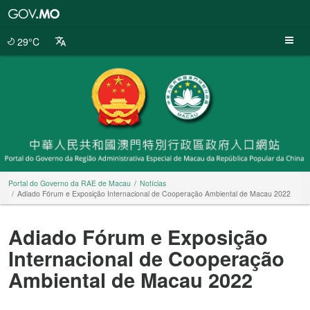
Portal
do
Governo
29°C
da
RAE
de
Macau
Portal do Governo da RAE de Macau
Notícias
Adiado Fórum e Exposição Internacional de Cooperação Ambiental de Macau 2022
Adiado Fórum e Exposição
Internacional de Cooperação
Ambiental de Macau 2022