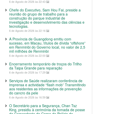
6 de Agosto de 2026 às 22:43
Chefe do Executivo, Sam Hou Fai, preside a
reunião do grupo de trabalho para a
construção do parque industrial de
investigação e desenvolvimento das ciências e
tecnologias.
6 de Agosto de 2026 às 22:16
A Província de Guangdong emitiu com
sucesso, em Macau, títulos de dívida “offshore”
em Renminbi do Governo local, no valor de 2,5
mil milhões de Renminbi
6 de Agosto de 2026 às 22:00
Encerramento temporário de troços do Trilho
da Taipa Grande para reparação
6 de Agosto de 2026 às 17:29
Serviços de Saúde realizaram conferência de
imprensa e actividade “flash mob” Transmitindo
aos residentes as informações de prevenção
do cancro da pele
6 de Agosto de 2026 às 16:59
O Secretário para a Segurança, Chan Tsz
King, presidiu à cerimónia da tomada de posse
da Comandante do Corpo de Polícia de