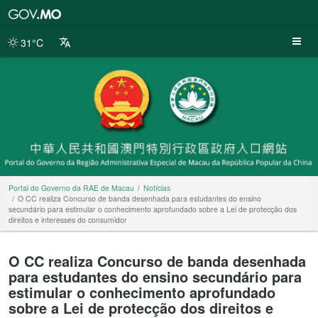
Portal
do
Governo
31°C
da
RAE
de
Macau
Portal do Governo da RAE de Macau
Notícias
O CC realiza Concurso de banda desenhada para estudantes do ensino
secundário para estimular o conhecimento aprofundado sobre a Lei de protecção dos
direitos e interesses do consumidor
O CC realiza Concurso de banda desenhada
para estudantes do ensino secundário para
estimular o conhecimento aprofundado
sobre a Lei de protecção dos direitos e