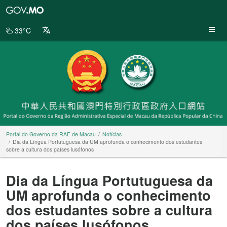
Portal
do
Governo
33°C
da
RAE
de
Macau
Portal do Governo da RAE de Macau
Notícias
Dia da Língua Portutuguesa da UM aprofunda o conhecimento dos estudantes
sobre a cultura dos países lusófonos
Dia da Língua Portutuguesa da
UM aprofunda o conhecimento
dos estudantes sobre a cultura
dos países lusófonos