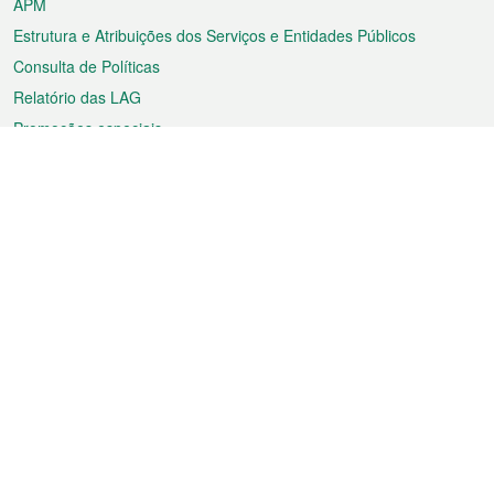
APM
Estrutura e Atribuições dos Serviços e Entidades Públicos
Consulta de Políticas
Relatório das LAG
Promoções especiais
Sobre a RAEM
Tempo
Transporte
Feriados
Cultura e lazer
Informação de Macau
Ficheiro sobre Macau
Estatísticas
Anúncios