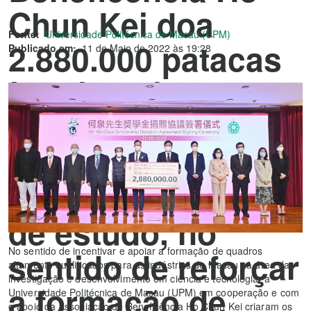
Chun Kei doa
Fonte:
Universidade Politécnica de Macau (UPM)
2.880.000 patacas
Publicado em:
11 de Maio de 2022 às 19:28
à Universidade
Politécnica de
Macau para a
criação de prémios
de estudo, no
No sentido de incentivar e apoiar a formação de quadros
sentido de reforçar
altamente qualificados para as indústrias de Macau na área da
investigação e desenvolvimento em ciência e tecnologia, a
a formação de
Universidade Politécnica de Macau (UPM) em cooperação e com
o apoio da Associação de Beneficência Ho Chun Kei criaram os