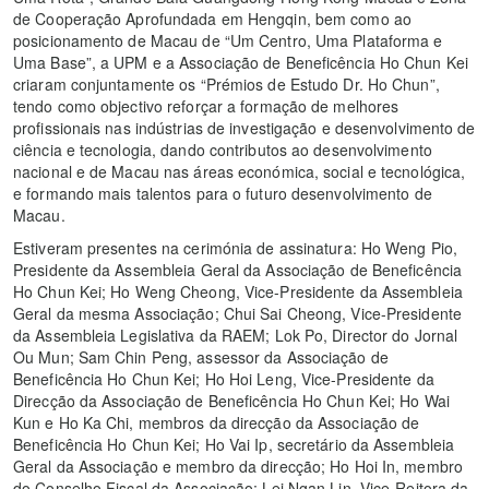
de Cooperação Aprofundada em Hengqin, bem como ao
posicionamento de Macau de “Um Centro, Uma Plataforma e
Uma Base”, a UPM e a Associação de Beneficência Ho Chun Kei
criaram conjuntamente os “Prémios de Estudo Dr. Ho Chun”,
tendo como objectivo reforçar a formação de melhores
profissionais nas indústrias de investigação e desenvolvimento de
ciência e tecnologia, dando contributos ao desenvolvimento
nacional e de Macau nas áreas económica, social e tecnológica,
e formando mais talentos para o futuro desenvolvimento de
Macau.
Estiveram presentes na cerimónia de assinatura: Ho Weng Pio,
Presidente da Assembleia Geral da Associação de Beneficência
Ho Chun Kei; Ho Weng Cheong, Vice-Presidente da Assembleia
Geral da mesma Associação; Chui Sai Cheong, Vice-Presidente
da Assembleia Legislativa da RAEM; Lok Po, Director do Jornal
Ou Mun; Sam Chin Peng, assessor da Associação de
Beneficência Ho Chun Kei; Ho Hoi Leng, Vice-Presidente da
Direcção da Associação de Beneficência Ho Chun Kei; Ho Wai
Kun e Ho Ka Chi, membros da direcção da Associação de
Beneficência Ho Chun Kei; Ho Vai Ip, secretário da Assembleia
Geral da Associação e membro da direcção; Ho Hoi In, membro
do Conselho Fiscal da Associação; Lei Ngan Lin, Vice-Reitora da