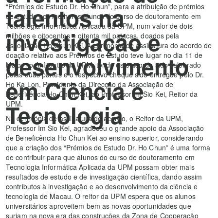
“Prémios de Estudo Dr. Ho Chun”, para a atribuição de prémios
talentos na
de estudo aos melhores alunos do curso de doutoramento em
Tecnologia Informática Aplicada da UPM, num valor de dois
investigação e
milhões e oitocentos e oitenta mil patacas, doados pela
Associação Ho Chun Kei. A cerimónia de assinatura do acordo de
doação relativo aos Prémios de Estudo teve lugar no dia 11 de
desenvolvimento
Maio, no Anfiteatro da UPM, tendo este acordo sido celebrado
pelas duas partes e o respectivo cheque sido entregue pelo Dr.
em Ciência e
Ho Ka Lon, Presidente da Direcção da Associação de
Beneficência Ho Chun Kei, ao Professor Im Sio Kei, Reitor da
UPM.
Tecnologia
Na cerimónia de assinatura do acordo, o Reitor da UPM,
Professor Im Sio Kei, agradeceu o grande apoio da Associação
de Beneficência Ho Chun Kei ao ensino superior, considerando
que a criação dos “Prémios de Estudo Dr. Ho Chun” é uma forma
de contribuir para que alunos do curso de doutoramento em
Tecnologia Informática Aplicada da UPM possam obter mais
resultados de estudo e de investigação científica, dando assim
contributos à investigação e ao desenvolvimento da ciência e
tecnologia de Macau. O reitor da UPM espera que os alunos
universitários aproveitem bem as novas oportunidades que
surjam na nova era das construções da Zona de Cooperação