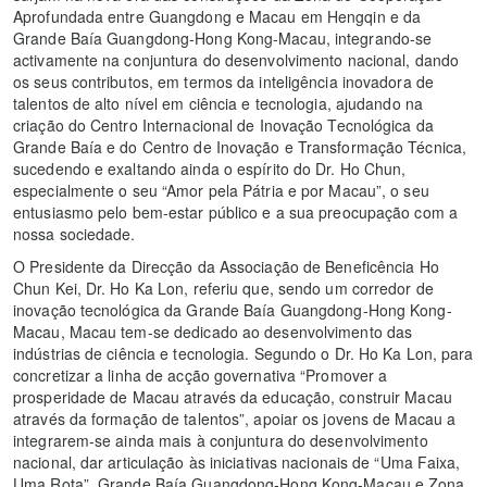
Aprofundada entre Guangdong e Macau em Hengqin e da
Grande Baía Guangdong-Hong Kong-Macau, integrando-se
activamente na conjuntura do desenvolvimento nacional, dando
os seus contributos, em termos da inteligência inovadora de
talentos de alto nível em ciência e tecnologia, ajudando na
criação do Centro Internacional de Inovação Tecnológica da
Grande Baía e do Centro de Inovação e Transformação Técnica,
sucedendo e exaltando ainda o espírito do Dr. Ho Chun,
especialmente o seu “Amor pela Pátria e por Macau”, o seu
entusiasmo pelo bem-estar público e a sua preocupação com a
nossa sociedade.
O Presidente da Direcção da Associação de Beneficência Ho
Chun Kei, Dr. Ho Ka Lon, referiu que, sendo um corredor de
inovação tecnológica da Grande Baía Guangdong-Hong Kong-
Macau, Macau tem-se dedicado ao desenvolvimento das
indústrias de ciência e tecnologia. Segundo o Dr. Ho Ka Lon, para
concretizar a linha de acção governativa “Promover a
prosperidade de Macau através da educação, construir Macau
através da formação de talentos”, apoiar os jovens de Macau a
integrarem-se ainda mais à conjuntura do desenvolvimento
nacional, dar articulação às iniciativas nacionais de “Uma Faixa,
Uma Rota”, Grande Baía Guangdong-Hong Kong-Macau e Zona