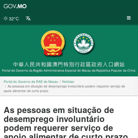
Portal
do
Governo
32°C
da
RAE
de
Macau
Portal do Governo da RAE de Macau
Notícias
As pessoas em situação de desemprego involuntário podem requerer serviço de
apoio alimentar de curto prazo
As pessoas em situação de
desemprego involuntário
podem requerer serviço de
apoio alimentar de curto prazo