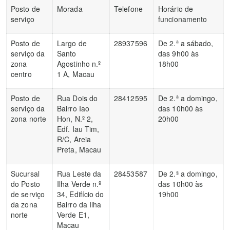
Posto de
Morada
Telefone
Horário de
serviço
funcionamento
Posto de
Largo de
28937596
De 2.ª a sábado,
serviço da
Santo
das 9h00 às
zona
Agostinho n.º
18h00
centro
1 A, Macau
Posto de
Rua Dois do
28412595
De 2.ª a domingo,
serviço da
Bairro Iao
das 10h00 às
zona norte
Hon, N.º 2,
20h00
Edf. Iau Tim,
R/C, Areia
Preta, Macau
Sucursal
Rua Leste da
28453587
De 2.ª a domingo,
do Posto
Ilha Verde n.º
das 10h00 às
de serviço
34, Edifício do
19h00
da zona
Bairro da Ilha
norte
Verde E1,
Macau