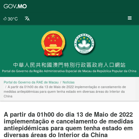
Portal
do
Governo
30°C
da
RAE
de
Macau
Portal do Governo da RAE de Macau
Notícias
A partir da 01h00 do dia 13 de Maio de 2022 implementação e cancelamento de
medidas antiepidémicas para quem tenha estado em diversas áreas do Interior da
China
A partir da 01h00 do dia 13 de Maio de 2022
implementação e cancelamento de medidas
antiepidémicas para quem tenha estado em
diversas áreas do Interior da China