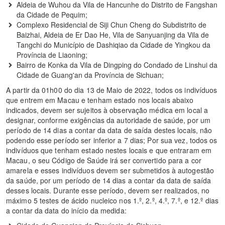
Aldeia de Wuhou da Vila de Hancunhe do Distrito de Fangshan
da Cidade de Pequim;
Complexo Residencial de Siji Chun Cheng do Subdistrito de
Baizhai, Aldeia de Er Dao He, Vila de Sanyuanjing da Vila de
Tangchi do Município de Dashiqiao da Cidade de Yingkou da
Província de Liaoning;
Bairro de Konka da Vila de Dingping do Condado de Linshui da
Cidade de Guang'an da Província de Sichuan;
A partir da 01h00 do dia 13 de Maio de 2022, todos os indivíduos
que entrem em Macau e tenham estado nos locais abaixo
indicados, devem ser sujeitos à observação médica em local a
designar, conforme exigências da autoridade de saúde, por um
período de 14 dias a contar da data de saída destes locais, não
podendo esse período ser inferior a 7 dias; Por sua vez, todos os
indivíduos que tenham estado nestes locais e que entraram em
Macau, o seu Código de Saúde irá ser convertido para a cor
amarela e esses indivíduos devem ser submetidos à autogestão
da saúde, por um período de 14 dias a contar da data de saída
desses locais. Durante esse período, devem ser realizados, no
máximo 5 testes de ácido nucleico nos 1.º, 2.º, 4.º, 7.º, e 12.º dias
a contar da data do início da medida: