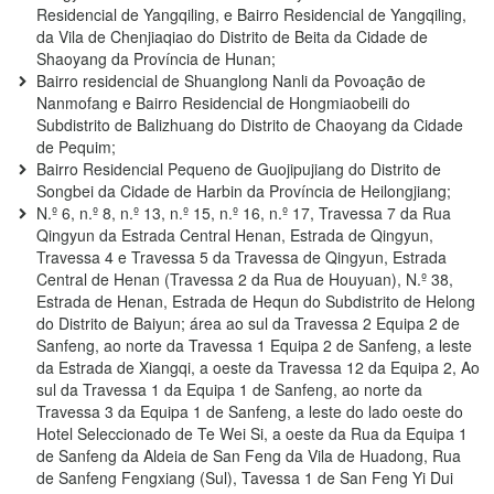
Residencial de Yangqiling, e Bairro Residencial de Yangqiling,
da Vila de Chenjiaqiao do Distrito de Beita da Cidade de
Shaoyang da Província de Hunan;
Bairro residencial de Shuanglong Nanli da Povoação de
Nanmofang e Bairro Residencial de Hongmiaobeili do
Subdistrito de Balizhuang do Distrito de Chaoyang da Cidade
de Pequim;
Bairro Residencial Pequeno de Guojipujiang do Distrito de
Songbei da Cidade de Harbin da Província de Heilongjiang;
N.º 6, n.º 8, n.º 13, n.º 15, n.º 16, n.º 17, Travessa 7 da Rua
Qingyun da Estrada Central Henan, Estrada de Qingyun,
Travessa 4 e Travessa 5 da Travessa de Qingyun, Estrada
Central de Henan (Travessa 2 da Rua de Houyuan), N.º 38,
Estrada de Henan, Estrada de Hequn do Subdistrito de Helong
do Distrito de Baiyun; área ao sul da Travessa 2 Equipa 2 de
Sanfeng, ao norte da Travessa 1 Equipa 2 de Sanfeng, a leste
da Estrada de Xiangqi, a oeste da Travessa 12 da Equipa 2, Ao
sul da Travessa 1 da Equipa 1 de Sanfeng, ao norte da
Travessa 3 da Equipa 1 de Sanfeng, a leste do lado oeste do
Hotel Seleccionado de Te Wei Si, a oeste da Rua da Equipa 1
de Sanfeng da Aldeia de San Feng da Vila de Huadong, Rua
de Sanfeng Fengxiang (Sul), Tavessa 1 de San Feng Yi Dui