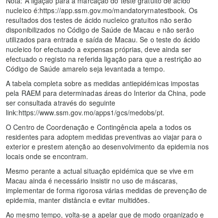
Nota: A ligação para a marcação do teste gratuito de ácido
nucleico é:https://app.ssm.gov.mo/mandatoryrnatestbook. Os
resultados dos testes de ácido nucleico gratuitos não serão
disponibilizados no Código de Saúde de Macau e não serão
utilizados para entrada e saída de Macau. Se o teste do ácido
nucleico for efectuado a expensas próprias, deve ainda ser
efectuado o registo na referida ligação para que a restrição ao
Código de Saúde amarelo seja levantada a tempo.
A tabela completa sobre as medidas antiepidémicas impostas
pela RAEM para determinadas áreas do Interior da China, pode
ser consultada através do seguinte
link:https://www.ssm.gov.mo/apps1/gcs/medobs/pt.
O Centro de Coordenação e Contingência apela a todos os
residentes para adoptem medidas preventivas ao viajar para o
exterior e prestem atenção ao desenvolvimento da epidemia nos
locais onde se encontram.
Mesmo perante a actual situação epidémica que se vive em
Macau ainda é necessário insistir no uso de máscaras,
implementar de forma rigorosa várias medidas de prevenção de
epidemia, manter distância e evitar multidões.
Ao mesmo tempo, volta-se a apelar que de modo organizado e