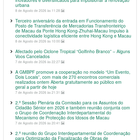
inovadores e diversificados para impulsionar a renovação
urbana
8 de Agosto de 2026 às 11:28
Terceiro aniversário da entrada em Funcionamento do
Posto de Transferência de Mercadorias Transfronteiriço
de Macau da Ponte Hong Kong-Zhuhai-Macau Impulso à
conectividade logística eficiente entre Hong Kong e Macau
8 de Agosto de 2026 às 10:00
Afectado pelo Ciclone Tropical “Golfinho Branco” – Alguns
Voos Cancelados
7 de Agosto de 2026 às 22:27
A GMBPF promove a cooperação no modelo “Um Evento,
Dois Locais”, com mais de 270 encontros comerciais
realizados ontem Aberta gratuitamente ao público em
geral a partir de hoje
7 de Agosto de 2026 às 21:31
2.ª Sessão Plenária da Comissão para os Assuntos do
Cidadão Sénior em 2026 e também reunião conjunta com
o Grupo de Coordenação Interdepartamental do
Mecanismo de Protecção dos Idosos de Macau
7 de Agosto de 2026 às 20:41
2.ª reunião do Grupo Interdepartamental de Coordenação
para Optimização da Fiscalização de Obras de