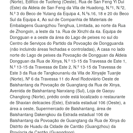
(Norte), Edifíco de Tuofeng (Oeste), Rua de San Feng Yi Dui
(Este) da Aldeia de San Feng da Vila de Huadong, N.º1, N.º2,
N.º 3 do Beco de Yutang da Equipa 4, N.ºs.16, 18 e 20 do Beco
Sul da Equipa 4, Ao sul de Companhia de Materiais de
Embalagens Guangzhou Tenghua, Limitada, ao norte da Rua
de Zhongxin, a leste da 1a. Rua de Xinzhi da 4a. Equipa de
Dongguan e a oeste da área do Lago de peixes no sul do
Centro de Serviços do Partido da Povoação de Dongguanda
(não incluindo áreas fechadas e controladas), A casa no lado
norte do Lago de peixes da Povoação de Dongguan da Aldeia
Dongguan da Rua de Xinya, N.º 13-15 da Travessa de Este 1,
N.º 13-15 da Travessa de Este 2, N.º 13-15 da Travessa de
Este 3 da Rua de Tangkounanlu da Vila de Xinyajie Tuanjie
(Norte), Nº 6 da Travessa 11 do Anel Rodoviário Oeste de
Baishantang da Povoação de Guangtang da Rua de Xinya,
Avenida de Baishantang Nanxiang (Sul), Loja de Gaoyu
Changlong (Norte), prédio onde está localizado o restaurante
de Shaxian delicacies (Este), Estrada estadual 106 (Oeste), a
área a oeste, Supermercado de Baishantang, área de
Baishantang Dakengkou da Estrada estadual 106 de
Baishantang da Povoação de Guangtang da Rua de Xinya do
Distrito de Huadu da Cidade de Cantão (Guangzhou) da
Província de Cantão (Guangdong).