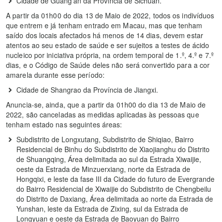
Cidade de Guang'an da Província de Sichuan.
A partir da 01h00 do dia 13 de Maio de 2022, todos os indivíduos
que entrem e já tenham entrado em Macau, mas que tenham
saído dos locais afectados há menos de 14 dias, devem estar
atentos ao seu estado de saúde e ser sujeitos a testes de ácido
nucleico por iniciativa própria, na ordem temporal de 1.º, 4.º e 7.º
dias, e o Código de Saúde deles não será convertido para a cor
amarela durante esse período:
Cidade de Shangrao da Província de Jiangxi.
Anuncia-se, ainda, que a partir da 01h00 do dia 13 de Maio de
2022, são canceladas as medidas aplicadas às pessoas que
tenham estado nas seguintes áreas:
Subdistrito de Longxutang, Subdistrito de Shiqiao, Bairro
Residencial de Binhu do Subdistrito de Xiaojianghu do Distrito
de Shuangqing, Área delimitada ao sul da Estrada Xiwaijie,
oeste da Estrada de Minzuerxiang, norte da Estrada de
Hongqixi, e leste da fase III da Cidade do futuro de Evergrande
do Bairro Residencial de Xiwaijie do Subdistrito de Chengbeilu
do Distrito de Daxiang, Área delimitada ao norte da Estrada de
Yunshan, leste da Estrada de Zixing, sul da Estrada de
Longyuan e oeste da Estrada de Baoyuan do Bairro