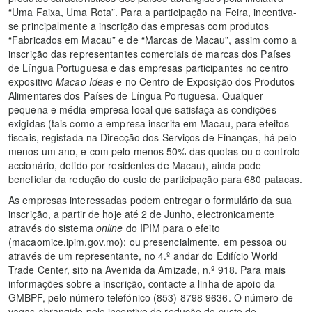
“Uma Faixa, Uma Rota”. Para a participação na Feira, incentiva-
se principalmente a inscrição das empresas com produtos
“Fabricados em Macau” e de “Marcas de Macau”, assim como a
inscrição das representantes comerciais de marcas dos Países
de Língua Portuguesa e das empresas participantes no centro
expositivo
Macao Ideas
e no Centro de Exposição dos Produtos
Alimentares dos Países de Língua Portuguesa. Qualquer
pequena e média empresa local que satisfaça as condições
exigidas (tais como a empresa inscrita em Macau, para efeitos
fiscais, registada na Direcção dos Serviços de Finanças, há pelo
menos um ano, e com pelo menos 50% das quotas ou o controlo
accionário, detido por residentes de Macau), ainda pode
beneficiar da redução do custo de participação para 680 patacas.
As empresas interessadas podem entregar o formulário da sua
inscrição, a partir de hoje até 2 de Junho, electronicamente
através do sistema
online
do IPIM para o efeito
(macaomice.ipim.gov.mo); ou presencialmente, em pessoa ou
através de um representante, no 4.º andar do Edifício World
Trade Center, sito na Avenida da Amizade, n.º 918. Para mais
informações sobre a inscrição, contacte a linha de apoio da
GMBPF, pelo número telefónico (853) 8798 9636. O número de
vagas abrangido pelo incentivo de redução do custo de