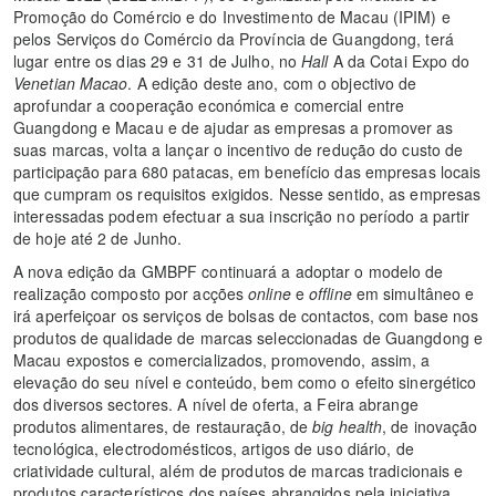
Promoção do Comércio e do Investimento de Macau (IPIM) e
pelos Serviços do Comércio da Província de Guangdong, terá
lugar entre os dias 29 e 31 de Julho, no
Hall
A da Cotai Expo do
Venetian Macao
. A edição deste ano, com o objectivo de
aprofundar a cooperação económica e comercial entre
Guangdong e Macau e de ajudar as empresas a promover as
suas marcas, volta a lançar o incentivo de redução do custo de
participação para 680 patacas, em benefício das empresas locais
que cumpram os requisitos exigidos. Nesse sentido, as empresas
interessadas podem efectuar a sua inscrição no período a partir
de hoje até 2 de Junho.
A nova edição da GMBPF continuará a adoptar o modelo de
realização composto por acções
online
e
offline
em simultâneo e
irá aperfeiçoar os serviços de bolsas de contactos, com base nos
produtos de qualidade de marcas seleccionadas de Guangdong e
Macau expostos e comercializados, promovendo, assim, a
elevação do seu nível e conteúdo, bem como o efeito sinergético
dos diversos sectores. A nível de oferta, a Feira abrange
produtos alimentares, de restauração, de
big health
, de inovação
tecnológica, electrodomésticos, artigos de uso diário, de
criatividade cultural, além de produtos de marcas tradicionais e
produtos característicos dos países abrangidos pela iniciativa