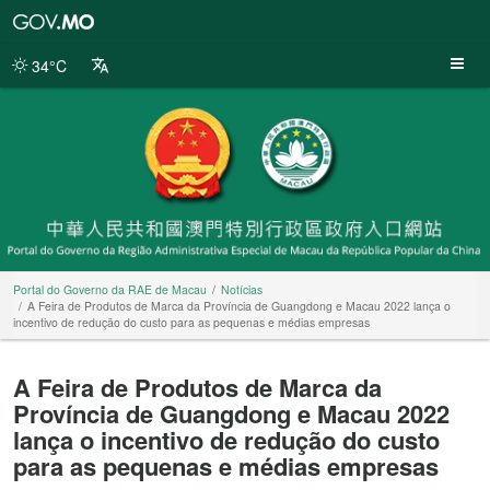
Portal
do
Governo
34°C
da
RAE
de
Macau
Portal do Governo da RAE de Macau
Notícias
A Feira de Produtos de Marca da Província de Guangdong e Macau 2022 lança o
incentivo de redução do custo para as pequenas e médias empresas
A Feira de Produtos de Marca da
Província de Guangdong e Macau 2022
lança o incentivo de redução do custo
para as pequenas e médias empresas