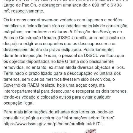
2
Largo de Pac On, e abrangem uma área de 4 690 m
e 6 406
2
m
, respectivamente.
Os terrenos encontravam-se vedados com tapumes e portões
metálicos e neles tinham sido colocados materiais de construção,
máquinas, contentores e viaturas. A Direcção dos Serviços de
Solos e Construção Urbana (DSSCU) emitiu uma notificação de
despejo a exigir aos ocupantes que os desocupassem e os
devolvessem dentro do prazo estipulado. Posteriormente,
durante a inspecção
in loco
, o pessoal da DSSCU verificou que
os objectos depositados no lote G tinha sido basicamente
removidos, no entanto, existiam ainda diversos objectos e lixos.
Terminado o prazo fixado para a desocupação voluntária dos
terrenos, sem que os mesmos tivessem sido devolvidos, o
Governo da RAEM realizou hoje uma acção conjunta
interdepartamental para desocupar e recuperar os dois terrenos,
tendo-os vedado e colocado avisos para evitar qualquer
ocupação ilegal.
Para mais informações detalhadas dos terrenos, pode-se
consultar a página electrónica “Informações sobre Terras”
https://www.dsscu.gov.mo/pt/home/publicInfo/id/171.