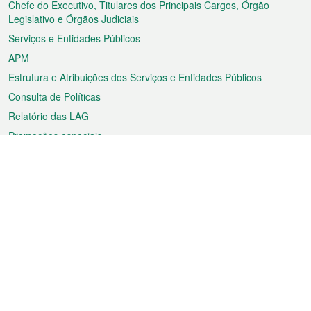
rodapé
Chefe do Executivo, Titulares dos Principais Cargos, Órgão
Legislativo e Órgãos Judiciais
Serviços e Entidades Públicos
APM
Estrutura e Atribuições dos Serviços e Entidades Públicos
Consulta de Políticas
Relatório das LAG
Promoções especiais
Sobre a RAEM
Tempo
Transporte
Feriados
Cultura e lazer
Informação de Macau
Ficheiro sobre Macau