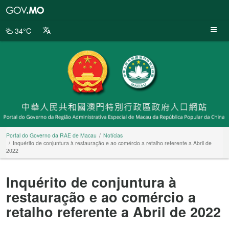
Portal
do
Governo
34°C
da
RAE
de
Macau
Portal do Governo da RAE de Macau
Notícias
Inquérito de conjuntura à restauração e ao comércio a retalho referente a Abril de
2022
Inquérito de conjuntura à
restauração e ao comércio a
retalho referente a Abril de 2022