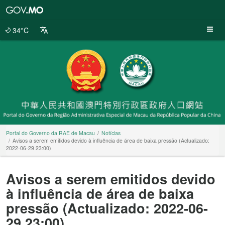
Portal
do
Governo
34°C
da
RAE
de
Macau
Portal do Governo da RAE de Macau
Notícias
Avisos a serem emitidos devido à influência de área de baixa pressão (Actualizado:
2022-06-29 23:00)
Avisos a serem emitidos devido
à influência de área de baixa
pressão (Actualizado: 2022-06-
29 23:00)