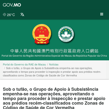
Portal
do
Governo
26°C
da
RAE
de
Macau
Portal do Governo da RAE de Macau
Notícias
Sob o tufão, o Grupo de Apoio à Subsistência empenha-se nas operações,
aproveitando o tempo para proceder à inspecção e prestar apoio aos prédios recém-
classificados como Zonas de Código de Saúde de Cor Vermelha
Sob o tufão, o Grupo de Apoio à Subsistência
empenha-se nas operações, aproveitando o
tempo para proceder à inspecção e prestar apoio
aos prédios recém-classificados como Zonas de
Código de Saúde de Cor Vermelha