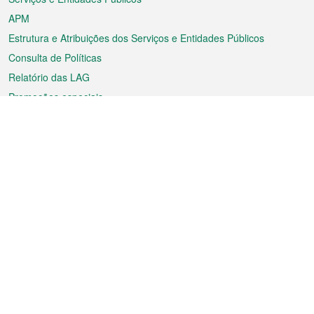
APM
Estrutura e Atribuições dos Serviços e Entidades Públicos
Consulta de Políticas
Relatório das LAG
Promoções especiais
Sobre a RAEM
Tempo
Transporte
Feriados
Cultura e lazer
Informação de Macau
Ficheiro sobre Macau
Estatísticas
Anúncios