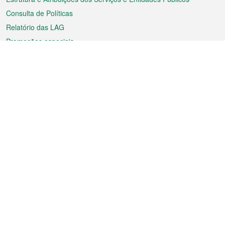
Consulta de Políticas
Relatório das LAG
Promoções especiais
Sobre a RAEM
Tempo
Transporte
Feriados
Cultura e lazer
Informação de Macau
Ficheiro sobre Macau
Estatísticas
Anúncios
Notícias