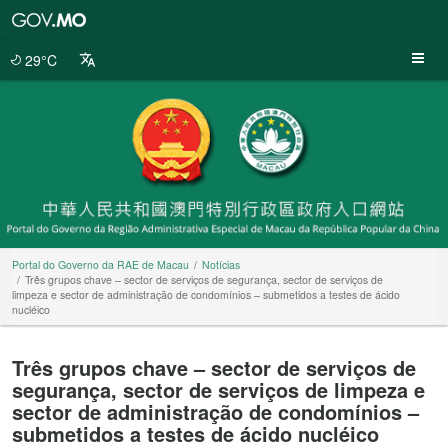
Portal
do
Governo
29°C
da
RAE
de
Macau
Portal do Governo da RAE de Macau
Notícias
Três grupos chave – sector de serviços de segurança, sector de serviços de
limpeza e sector de administração de condomínios – submetidos a testes de ácido
nucléico
Três grupos chave – sector de serviços de
segurança, sector de serviços de limpeza e
sector de administração de condomínios –
submetidos a testes de ácido nucléico