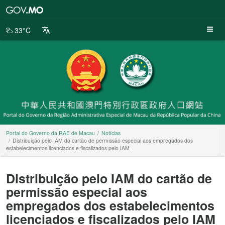
Portal
do
Governo
33°C
da
RAE
de
Macau
Portal do Governo da RAE de Macau
Notícias
Distribuição pelo IAM do cartão de permissão especial aos empregados dos
estabelecimentos licenciados e fiscalizados pelo IAM
Distribuição pelo IAM do cartão de
permissão especial aos
empregados dos estabelecimentos
licenciados e fiscalizados pelo IAM