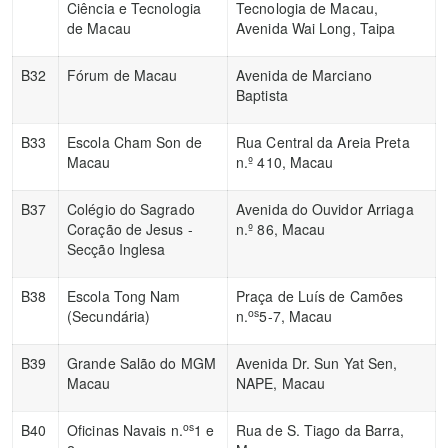
Ciência e Tecnologia
Tecnologia de Macau,
de Macau
Avenida Wai Long, Taipa
B32
Fórum de Macau
Avenida de Marciano
Baptista
B33
Escola Cham Son de
Rua Central da Areia Preta
Macau
n.º 410, Macau
B37
Colégio do Sagrado
Avenida do Ouvidor Arriaga
Coração de Jesus -
n.º 86, Macau
Secção Inglesa
B38
Escola Tong Nam
Praça de Luís de Camões
os
(Secundária)
n.
5-7, Macau
B39
Grande Salão do MGM
Avenida Dr. Sun Yat Sen,
Macau
NAPE, Macau
os
B40
Oficinas Navais n.
1 e
Rua de S. Tiago da Barra,