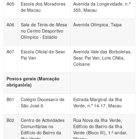
A05
Escola dos Moradores
Avenida da Longevidade, n.º
de Macau
355, Macau
A06
Sala de Ténis-de-Mesa
Avenida Olímpica, Taipa
no Centro Desportivo
Olímpico - Estádio
A07
Escola Oficial de Seac
Avenida Vale das Borboletas,
Pai Van
Seac Pai Van, Lote CN6a,
Coloane
Postos gerais (Marcação
obrigatória)
B01
Colégio Diocesano de
Estrada Marginal da Ilha
São José 6
Verde, n.º 14-17, Macau
B02
Centro de Actividades
Rua Nova da Ilha Verde,
Comunitárias no
Edifício do Bairro da Ilha
Edifício do Bairro da
Verde (Bloco III), 1 º andar,
Ilha Verde
Macau