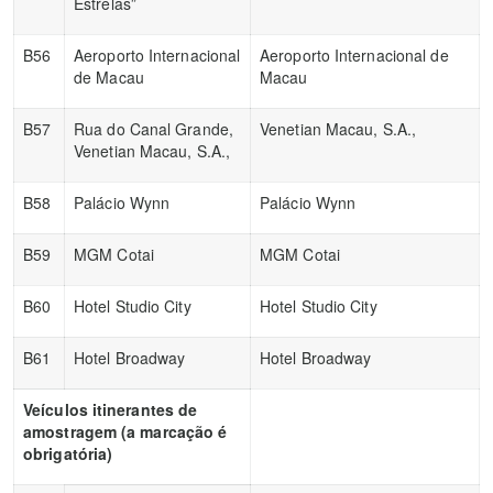
Estrelas”
B56
Aeroporto Internacional
Aeroporto Internacional de
de Macau
Macau
B57
Rua do Canal Grande,
Venetian Macau, S.A.,
Venetian Macau, S.A.,
B58
Palácio Wynn
Palácio Wynn
B59
MGM Cotai
MGM Cotai
B60
Hotel Studio City
Hotel Studio City
B61
Hotel Broadway
Hotel Broadway
Veículos itinerantes de
amostragem (a marcação é
obrigatória)