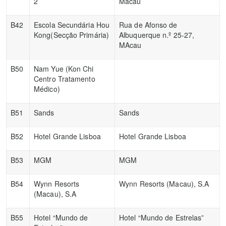
2
Macau
B42
Escola Secundária Hou
Rua de Afonso de
Kong(Secção Primária)
Albuquerque n.º 25-27,
MAcau
B50
Nam Yue (Kon Chi
Centro Tratamento
Médico)
B51
Sands
Sands
B52
Hotel Grande Lisboa
Hotel Grande Lisboa
B53
MGM
MGM
B54
Wynn Resorts
Wynn Resorts (Macau), S.A
(Macau), S.A
B55
Hotel “Mundo de
Hotel “Mundo de Estrelas”