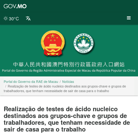
Portal
do
Governo
30°C
da
RAE
de
Macau
Portal do Governo da RAE de Macau
Notícias
Realização de testes de ácido nucleico destinados aos grupos-chave e grupos de
trabalhadores, que tenham necessidade de sair de casa para o trabalho
Realização de testes de ácido nucleico
destinados aos grupos-chave e grupos de
trabalhadores, que tenham necessidade de
sair de casa para o trabalho