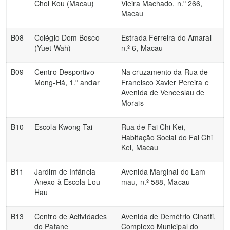
Choi Kou (Macau)
Vieira Machado, n.º 266,
Macau
B08
Colégio Dom Bosco
Estrada Ferreira do Amaral
(Yuet Wah)
n.º 6, Macau
B09
Centro Desportivo
Na cruzamento da Rua de
Mong-Há, 1.º andar
Francisco Xavier Pereira e
Avenida de Venceslau de
Morais
B10
Escola Kwong Tai
Rua de Fai Chi Kei,
Habitação Social do Fai Chi
Kei, Macau
B11
Jardim de Infância
Avenida Marginal do Lam
Anexo à Escola Lou
mau, n.º 588, Macau
Hau
B13
Centro de Actividades
Avenida de Demétrio Cinatti,
do Patane
Complexo Municipal do