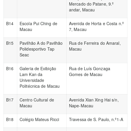
Mercado do Patane, 9.º
andar, Macau
B14
Escola Pui Ching de
Avenida de Horta e Costa n.º
Macau
7, Macau
B15
Pavilhão A do Pavilhão
Rua de Ferreira do Amaral,
Polidesportivo Tap
Macau
Seac
B16
Galeria de Exibição
Rua de Luís Gonzaga
Lam Kan da
Gomes de Macau
Universidade
Politécnica de Macau
B17
Centro Cultural de
Avenida Xian Xing Hai s/n,
Macau
Nape-Macau
B18
Colégio Mateus Ricci
Travessa de S. Paulo, n.º1-A