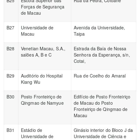
B25
Escola Superior das
Rua da Pedra, Coloane
Forças de Segurança
de Macau
B27
Universidade de
Avenida da Universidade,
Macau
Taipa
B28
Venetian Macau, S.A.,
Estrada da Baía de Nossa
salões A, B e C
Senhora da Esperança, s/n,
Cotai,
B29
Auditório do Hospital
Rua de Coelho do Amaral
Kiang Wu
B30
Posto Fronteiriço de
Edifício de Posto Fronteiriço
Qingmao de Namyue
de Macau do Posto
Fronteiriço de Qingmao de
Macau
B31
Estádio de
Ginásio interior do Bloco J da
Universidade de
Universidade de Ciência e