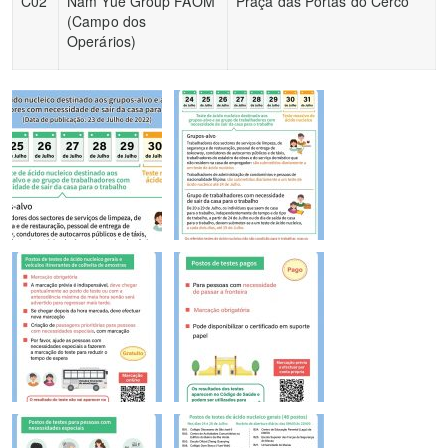
C02
Nam Yue Group FAOM
Praça das Portas do Cerco
(Campo dos
Operários)