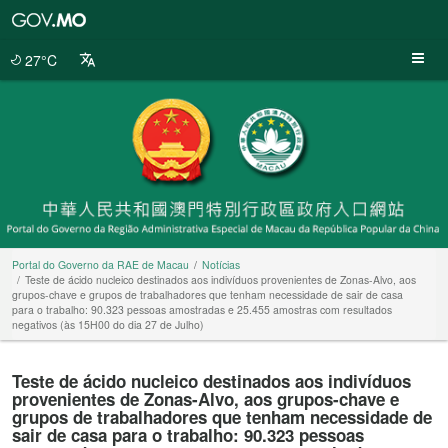
Portal
do
Governo
27°C
da
RAE
de
Macau
Portal do Governo da RAE de Macau
Notícias
Teste de ácido nucleico destinados aos indivíduos provenientes de Zonas-Alvo, aos
grupos-chave e grupos de trabalhadores que tenham necessidade de sair de casa
para o trabalho: 90.323 pessoas amostradas e 25.455 amostras com resultados
negativos (às 15H00 do dia 27 de Julho)
Teste de ácido nucleico destinados aos indivíduos
provenientes de Zonas-Alvo, aos grupos-chave e
grupos de trabalhadores que tenham necessidade de
sair de casa para o trabalho: 90.323 pessoas