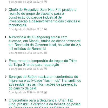
6 de Agosto de 2026 às 22:43
Chefe do Executivo, Sam Hou Fai, preside a
reunião do grupo de trabalho para a
construção do parque industrial de
investigação e desenvolvimento das ciências e
tecnologias.
6 de Agosto de 2026 às 22:16
A Província de Guangdong emitiu com
sucesso, em Macau, títulos de dívida “offshore”
em Renminbi do Governo local, no valor de 2,5
mil milhões de Renminbi
6 de Agosto de 2026 às 22:00
Encerramento temporário de troços do Trilho
da Taipa Grande para reparação
6 de Agosto de 2026 às 17:29
Serviços de Saúde realizaram conferência de
imprensa e actividade “flash mob” Transmitindo
aos residentes as informações de prevenção
do cancro da pele
6 de Agosto de 2026 às 16:59
O Secretário para a Segurança, Chan Tsz
King, presidiu à cerimónia da tomada de posse
da Comandante do Corpo de Polícia de