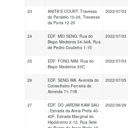
23
ANITA'S COURT: Travessa
2022/07/03
do Paralelo 10-26, Travessa
da Porta 12-20
24
EDF. MEI SENG: Rua do
2022/07/03
Bispo Medeiros 34-34A, Rua
de Pedro Coutinho 1-1E
25
EDF. FONG NIM: Rua do
2022/07/03
Bispo Medeiros 30C
26
EDF. SENG WA: Avenida do
2022/07/05
Conselheiro Ferreira de
Almeida 71-71B
27
EDF. DO JARDIM KAM SAU
2022/06/29
: Estrada da Areia Preta 40-
40F, Estrada Marginal do
Hipódromo 2-12, Rua Sete
do Bairro da Areia Preta 19-