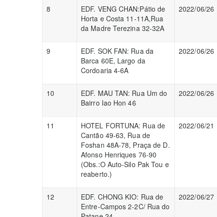
8
EDF. VENG CHAN:Pátio de
2022/06/26
Horta e Costa 11-11A,Rua
da Madre Terezina 32-32A
9
EDF. SOK FAN: Rua da
2022/06/26
Barca 60E, Largo da
Cordoaria 4-6A
10
EDF. MAU TAN: Rua Um do
2022/06/26
Bairro Iao Hon 46
11
HOTEL FORTUNA: Rua de
2022/06/21
Cantão 49-63, Rua de
Foshan 48A-78, Praça de D.
Afonso Henriques 76-90
(Obs.:O Auto-Silo Pak Tou e
reaberto.)
12
EDF. CHONG KIO: Rua de
2022/06/27
Entre-Campos 2-2C/ Rua do
Patane 24