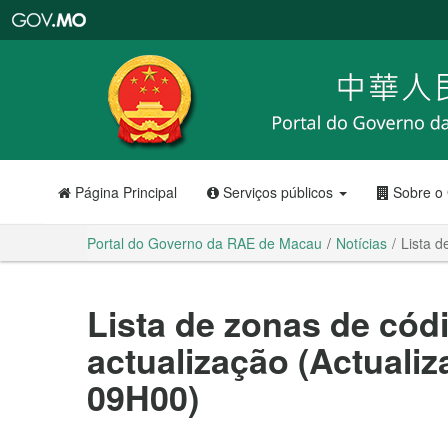
Portal
do
Governo
da
RAE
de
Macau
Página Principal
Serviços públicos
Sobre o
Portal do Governo da RAE de Macau
Notícias
Lista d
Lista de zonas de cód
actualização (Actualiz
09H00)