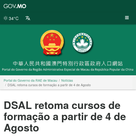
Portal
do
Governo
34°C
da
RAE
de
Macau
Portal do Governo da RAE de Macau
Notícias
DSAL retoma cursos de formação a partir de 4 de Agosto
DSAL retoma cursos de
formação a partir de 4 de
Agosto