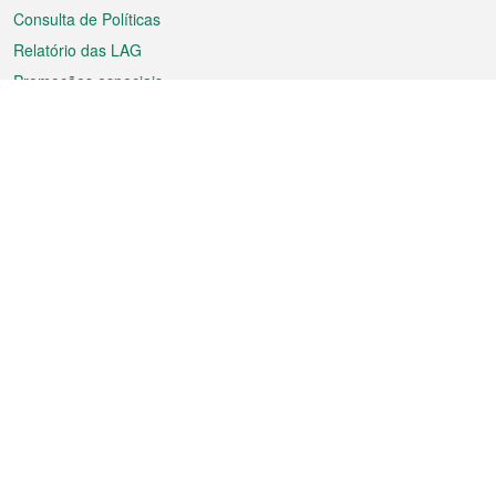
Consulta de Políticas
Relatório das LAG
Promoções especiais
Sobre a RAEM
Tempo
Transporte
Feriados
Cultura e lazer
Informação de Macau
Ficheiro sobre Macau
Estatísticas
Anúncios
Notícias