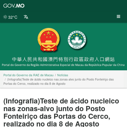
Portal
do
Governo
32°C
da
RAE
de
Macau
Portal do Governo da RAE de Macau
Notícias
(Infografia)Teste de ácido nucleico nas zonas-alvo junto do Posto Fonteiriço das
Portas do Cerco, realizado no dia 8 de Agosto
(Infografia)Teste de ácido nucleico
nas zonas-alvo junto do Posto
Fonteiriço das Portas do Cerco,
realizado no dia 8 de Agosto