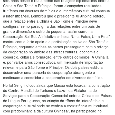
seis anos desde o reatamento das relações diplomáticas entre a
China e São Tomé e Príncipe, foram alcançados resultados
frutíferos em diversos domínios e o intercâmbio cultural continua
a intensificar-se. Lembrou que o presidente Xi Jinping reiterou
que a relação entre a China e São Tomé e Príncipe deve
configurar-se no paradigma das relações entre um país de
grande dimensão e outro de pequena, assim como na
Cooperação Sul-Sul. A iniciativa chinesa “Uma Faixa, Uma Rota”
contou com o forte apoio e a participação activa de São Tomé e
Príncipe, enquanto ambas as partes prosseguem com o reforço
da cooperação no âmbito das infraestruturas, economia e
comércio, cultura e formação, entre outros domínios. A China já
é, por vários anos consecutivos, um mercado de importação
relevante para São Tomé e Príncipe. Os dois países estão a
desenvolver uma parceria de cooperação abrangente e
continuam a consolidar a cooperação em diversos domínios.
Ho Iat Seng indicou ainda que Macau está focada na construção
do Centro Mundial de Turismo e Lazer, da Plataforma de
Serviços para a Cooperação Comercial entre a China e os Países
de Língua Portuguesa, na criação da “Base de intercâmbio e
cooperação cultural onde se verifica a coexistência multicultural,
com predominância da cultura Chinesa”, na participação no