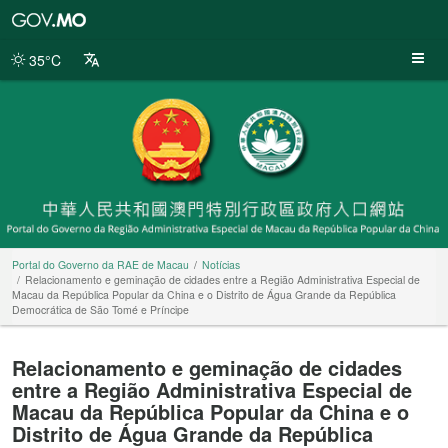
Portal
do
Governo
35°C
da
RAE
de
Macau
Portal do Governo da RAE de Macau
Notícias
Relacionamento e geminação de cidades entre a Região Administrativa Especial de
Macau da República Popular da China e o Distrito de Água Grande da República
Democrática de São Tomé e Príncipe
Relacionamento e geminação de cidades
entre a Região Administrativa Especial de
Macau da República Popular da China e o
Distrito de Água Grande da República