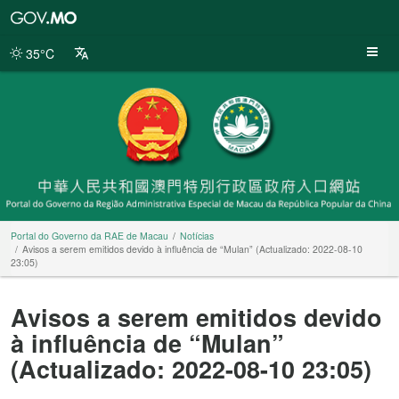
Portal
do
Governo
35°C
da
RAE
de
Macau
Portal do Governo da RAE de Macau
Notícias
Avisos a serem emitidos devido à influência de “Mulan” (Actualizado: 2022-08-10
23:05)
Avisos a serem emitidos devido
à influência de “Mulan”
(Actualizado: 2022-08-10 23:05)