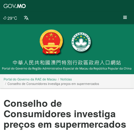
Portal
do
Governo
29°C
da
RAE
de
Macau
Portal do Governo da RAE de Macau
Notícias
Conselho de Consumidores investiga preços em supermercados
Conselho de
Consumidores investiga
preços em supermercados