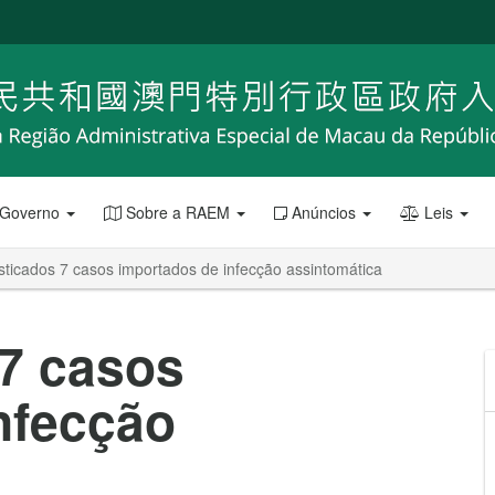
 Governo
Sobre a RAEM
Anúncios
Leis
ticados 7 casos importados de infecção assintomática
7 casos
nfecção