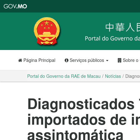
Portal
do
Governo
da
RAE
de
Macau
Página Principal
Serviços públicos
Sobre o
Portal do Governo da RAE de Macau
Notícias
Diagnos
Diagnosticados 
importados de i
assintomática