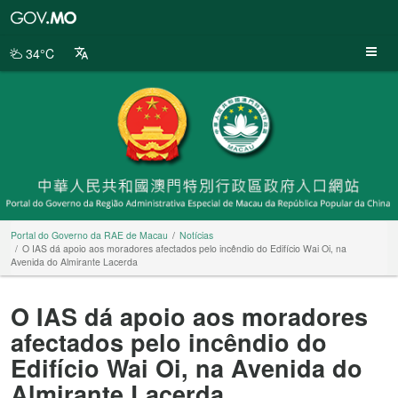
Portal
do
Governo
34°C
da
RAE
de
Macau
Portal do Governo da RAE de Macau
Notícias
O IAS dá apoio aos moradores afectados pelo incêndio do Edifício Wai Oi, na
Avenida do Almirante Lacerda
O IAS dá apoio aos moradores
afectados pelo incêndio do
Edifício Wai Oi, na Avenida do
Almirante Lacerda