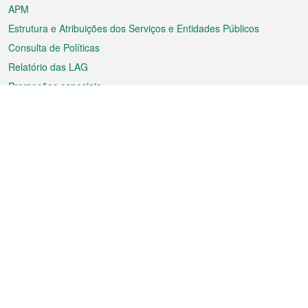
APM
Estrutura e Atribuições dos Serviços e Entidades Públicos
Consulta de Políticas
Relatório das LAG
Promoções especiais
Sobre a RAEM
Tempo
Transporte
Feriados
Cultura e lazer
Informação de Macau
Ficheiro sobre Macau
Estatísticas
Anúncios