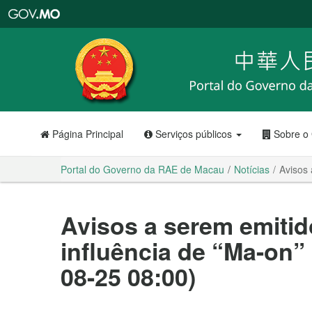
Portal
do
Governo
da
RAE
de
Macau
Página Principal
Serviços públicos
Sobre o
Portal do Governo da RAE de Macau
Notícias
Avisos 
Avisos a serem emitid
influência de “Ma-on” 
08-25 08:00)