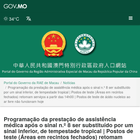
Portal
do
Governo
34°C
da
RAE
de
Macau
Portal do Governo da RAE de Macau
Notícias
Programação da prestação de assistência médica após o sinal n.º 8 ser substituído
por um sinal inferior, de tempestade tropical | Postos de teste (Áreas em recintos
fechados) retomam serviços a partir das 14h00 | Postos de teste de ácido nucleico ao
ar livre não funcionam hoje
Programação da prestação de assistência
médica após o sinal n.º 8 ser substituído por um
sinal inferior, de tempestade tropical | Postos de
teste (Áreas em recintos fechados) retomam