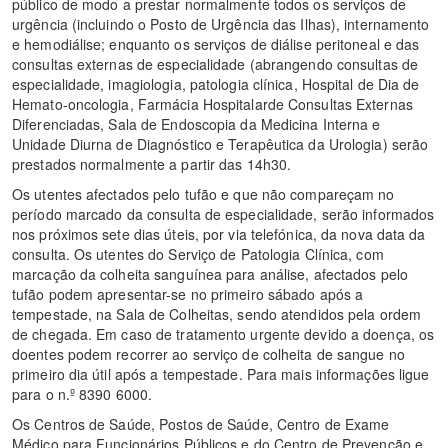
público de modo a prestar normalmente todos os serviços de
urgência (incluindo o Posto de Urgência das Ilhas), internamento
e hemodiálise; enquanto os serviços de diálise peritoneal e das
consultas externas de especialidade (abrangendo consultas de
especialidade, imagiologia, patologia clínica, Hospital de Dia de
Hemato-oncologia, Farmácia Hospitalarde Consultas Externas
Diferenciadas, Sala de Endoscopia da Medicina Interna e
Unidade Diurna de Diagnóstico e Terapêutica da Urologia) serão
prestados normalmente a partir das 14h30.
Os utentes afectados pelo tufão e que não compareçam no
período marcado da consulta de especialidade, serão informados
nos próximos sete dias úteis, por via telefónica, da nova data da
consulta. Os utentes do Serviço de Patologia Clínica, com
marcação da colheita sanguínea para análise, afectados pelo
tufão podem apresentar-se no primeiro sábado após a
tempestade, na Sala de Colheitas, sendo atendidos pela ordem
de chegada. Em caso de tratamento urgente devido a doença, os
doentes podem recorrer ao serviço de colheita de sangue no
primeiro dia útil após a tempestade. Para mais informações ligue
para o n.º 8390 6000.
Os Centros de Saúde, Postos de Saúde, Centro de Exame
Médico para Funcionários Públicos e do Centro de Prevenção e