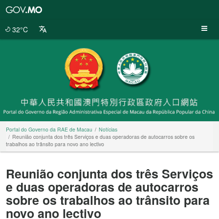
Portal
do
Governo
32°C
da
RAE
de
Macau
Portal do Governo da RAE de Macau
Notícias
Reunião conjunta dos três Serviços e duas operadoras de autocarros sobre os
trabalhos ao trânsito para novo ano lectivo
Reunião conjunta dos três Serviços
e duas operadoras de autocarros
sobre os trabalhos ao trânsito para
novo ano lectivo