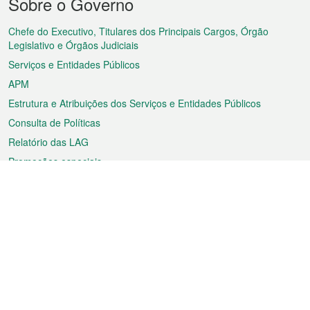
Sobre o Governo
do
rodapé
Chefe do Executivo, Titulares dos Principais Cargos, Órgão
Legislativo e Órgãos Judiciais
Serviços e Entidades Públicos
APM
Estrutura e Atribuições dos Serviços e Entidades Públicos
Consulta de Políticas
Relatório das LAG
Promoções especiais
Sobre a RAEM
Tempo
Transporte
Feriados
Cultura e lazer
Informação de Macau