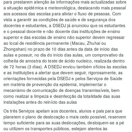
para prestarem atenção às informações mais actualizadas sobre
a situação epidémica e meteorológica, destacando mais pessoal
aos acessos das escolas para aliviar o fluxo de pessoas. Com
vista a garantir as condições de saúde e de segurança dos
docentes e estudantes, a DSEDJ já anunciou que os estudantes
e o pessoal docente e não docente das instituições de ensino
superior e das escolas de ensino não superior devem regressar
ao local de residência permanente (Macau, Zhuhai ou
Zhongshan) no prazo de 10 dias antes da data de início das
aulas e possuir, no dia do início das aulas, um comprovativo da
colheita de amostra do teste de ácido nucleico, realizada dentro
de 72 horas (3 dias). A DSEDJ enviou também ofícios às escolas
e as instituições a alertar que devem seguir, rigorosamente, as
orientações fornecidas pela DSEDJ e pelos Serviços de Saúde
em matéria de prevenção da epidemia, implementar o
mecanismo de comunicação de doenças transmissíveis, bem
como realizar a limpeza e desinfecção da totalidade das suas
instalações antes do reinício das aulas
Os três Serviços apelam aos docentes, alunos e pais para que
planeiem o plano de deslocação o mais cedo possível, reservem
tempo suficiente para as suas deslocações, desloquem-se a pé
ou utilizem os transportes públicos, estejam atentos às