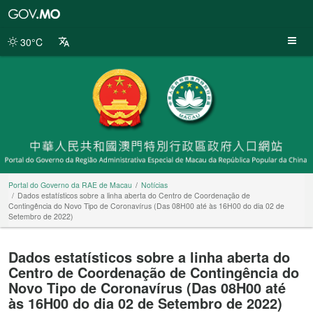
Portal
do
Governo
30°C
da
RAE
de
Macau
Portal do Governo da RAE de Macau
Notícias
Dados estatísticos sobre a linha aberta do Centro de Coordenação de
Contingência do Novo Tipo de Coronavírus (Das 08H00 até às 16H00 do dia 02 de
Setembro de 2022)
Dados estatísticos sobre a linha aberta do
Centro de Coordenação de Contingência do
Novo Tipo de Coronavírus (Das 08H00 até
às 16H00 do dia 02 de Setembro de 2022)