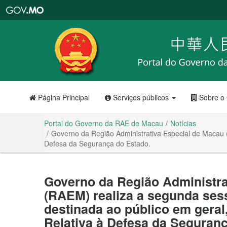
Portal
do
Governo
da
RAE
de
Macau
Página Principal
Serviços públicos
Sobre o
Portal do Governo da RAE de Macau
Notícias
Governo da Região Administrativa Especial de Macau (
Defesa da Segurança do Estado.
Governo da Região Administra
(RAEM) realiza a segunda sess
destinada ao público em geral,
Relativa à Defesa da Seguran