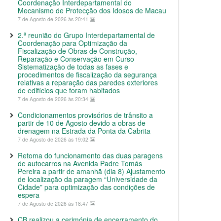
Coordenação Interdepartamental do
Mecanismo de Protecção dos Idosos de Macau
7 de Agosto de 2026 às 20:41
2.ª reunião do Grupo Interdepartamental de
Coordenação para Optimização da
Fiscalização de Obras de Construção,
Reparação e Conservação em Curso
Sistematização de todas as fases e
procedimentos de fiscalização da segurança
relativas a reparação das paredes exteriores
de edifícios que foram habitados
7 de Agosto de 2026 às 20:34
Condicionamentos provisórios de trânsito a
partir de 10 de Agosto devido a obras de
drenagem na Estrada da Ponta da Cabrita
7 de Agosto de 2026 às 19:02
Retoma do funcionamento das duas paragens
de autocarros na Avenida Padre Tomás
Pereira a partir de amanhã (dia 8) Ajustamento
de localização da paragem “Universidade da
Cidade” para optimização das condições de
espera
7 de Agosto de 2026 às 18:47
CB realizou a cerimónia de encerramento do