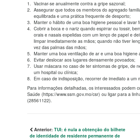
Vacinar-se anualmente contra a gripe sazonal;
Assegurar que todos os membros do agregado famil
equilibrada e uma prática frequente de desporto;
Manter o hábito de uma boa higiene pessoal e lavar
Cobrir a boca e o nariz quando espirrar ou tossir,
orais e nasais expelidas com um lenço de papel e dei
limpar imediatamente as mãos; quando não tiver len
vez das palmas das mãos;
Manter uma boa ventilação de ar e uma boa higiene 
Evitar deslocar aos lugares densamente povoados;
Usar máscara no caso de ter sintomas de gripe, de ne
um hospital ou clínica;
Em caso de indisposição, recorrer de imediato a u
Para informações detalhadas, os interessados podem con
Saúde (https://www.ssm.gov.mo/csr) ou ligar para a lin
(28561122).
Anterior:
TUI: é nula a obtenção do bilhete
de identidade de residente permanente de