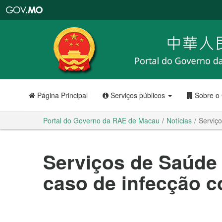
Portal
do
Governo
da
RAE
de
Macau
Página Principal
Serviços públicos
Sobre o
Portal do Governo da RAE de Macau
Notícias
Serviço
Serviços de Saúde 
caso de infecção co