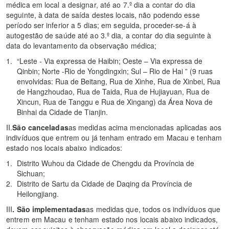
médica em local a designar, até ao 7.º dia a contar do dia
seguinte, à data de saída destes locais, não podendo esse
período ser inferior a 5 dias; em seguida, proceder-se-á à
autogestão de saúde até ao 3.º dia, a contar do dia seguinte à
data do levantamento da observação médica;
“Leste - Via expressa de Haibin; Oeste – Via expressa de
Qinbin; Norte -Rio de Yongdingxin; Sul – Rio de Hai ” (9 ruas
envolvidas: Rua de Beitang, Rua de Xinhe, Rua de Xinbei, Rua
de Hangzhoudao, Rua de Taida, Rua de Hujiayuan, Rua de
Xincun, Rua de Tanggu e Rua de Xingang) da Área Nova de
Binhai da Cidade de Tianjin.
II.
São canceladas
as medidas acima mencionadas aplicadas aos
indivíduos que entrem ou já tenham entrado em Macau e tenham
estado nos locais abaixo indicados:
Distrito Wuhou da Cidade de Chengdu da Província de
Sichuan;
Distrito de Sartu da Cidade de Daqing da Província de
Heilongjiang.
III
. São
implementadas
as medidas que, todos os indivíduos que
entrem em Macau e tenham estado nos locais abaixo indicados,