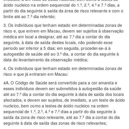
ácido nucleico na ordem sequencial do 1.º, 2.º, 4.º e 7.º dias, a
partir do dia seguinte à saída da área de risco relevante e com o
limite até ao 7.º dia referido;
3. Os indivíduos que tenham estado em determinadas zonas de
risco e, que entrem em Macau, devem ser sujeitos à observação
médica em local a designar, até ao 7.º dia a contar do dia
seguinte, à data de saída destes locais, não podendo esse
período ser inferior a 5 dias; em seguida, proceder-se-á à
autogestão de saúde até ao 3.º dia, a contar do dia seguinte à
data do levantamento da observação médica;
4. Os indivíduos que tenham estado em determinadas zonas de
risco e que já entraram em Macau:
4A. O Código de Saúde será convertido para a cor amarela e
esses indivíduos devem ser submetidos à autogestão da saúde
até ao 7.º dia a contar do dia seguinte à data de saída dos locais
afectados, e devem ser sujeitos, de imediato, a um teste de ácido
nucleico, bem como a testes de ácido nucleico na ordem
sequencial de 1.º, 2.º, 4.º e 7.º dias a partir do dia seguinte à
saída da zona de risco relevante, até ao 7.º dia a contar do dia
seguinte à data de saída das zonas de risco relevantes;