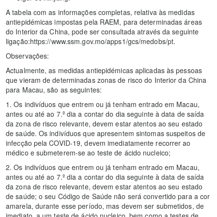
A tabela com as informações completas, relativa às medidas
antiepidémicas impostas pela RAEM, para determinadas áreas
do Interior da China, pode ser consultada através da seguinte
ligação:https://www.ssm.gov.mo/apps1/gcs/medobs/pt.
Observações:
Actualmente, as medidas antiepidémicas aplicadas às pessoas
que vieram de determinadas zonas de risco do Interior da China
para Macau, são as seguintes:
1. Os indivíduos que entrem ou já tenham entrado em Macau,
antes ou até ao 7.º dia a contar do dia seguinte à data de saída
da zona de risco relevante, devem estar atentos ao seu estado
de saúde. Os indivíduos que apresentem sintomas suspeitos de
infecção pela COVID-19, devem imediatamente recorrer ao
médico e submeterem-se ao teste de ácido nucleico;
2. Os indivíduos que entrem ou já tenham entrado em Macau,
antes ou até ao 7.º dia a contar do dia seguinte à data de saída
da zona de risco relevante, devem estar atentos ao seu estado
de saúde; o seu Código de Saúde não será convertido para a cor
amarela, durante esse período, mas devem ser submetidos, de
imediato, a um teste de ácido nucleico, bem como a testes de