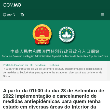
Portal
do
Governo
35°C
da
RAE
de
Macau
Portal do Governo da RAE de Macau
Notícias
A partir da 01h00 do dia 28 de Setembro de 2022 implementação e cancelamento
de medidas antiepidémicas para quem tenha estado em diversas áreas do Interior da
China
A partir da 01h00 do dia 28 de Setembro de
2022 implementação e cancelamento de
medidas antiepidémicas para quem tenha
estado em diversas áreas do Interior da