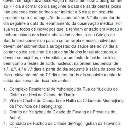
devem ser sujeitos à observação médica em local a designar até
ao 7.º dia a contar do dia seguinte à data de saída destes locais,
não podendo esse período ser inferior a 5 dias; em seguida,
proceder-se-á à autogestão de saúde até ao 3.º dia a contar do
dia seguinte à data do levantamento da observação médica. Por
sua vez, todos os indivíduos que já tenham entrado em Macau e
tenham estado nos locais abaixo indicados, o seu Código de
Saúde será convertido para a cor amarela e esses indivíduos
devem ser submetidos à autogestão da saúde até ao 7.º dia a
contar do dia seguinte à data de saída dos locais afectados, e
devem ser sujeitos, de imediato, a um teste de ácido nucleico,
bem como a testes de ácido nucleico, na ordem sequencial de
1.º, 2.º, 4.º e 7.º dias a partir do dia seguinte à saída da zona de
risco relevante, até ao 7.º dia a contar do dia seguinte à data de
saída das zonas de risco relevantes:
Complexo Residencial de Yuhonglou da Rua de Yuexiulu do
Distrito de Hexi da Cidade de Tianjin;
Vila de Chaihe do Condado de Hailin da Cidade de Mudanjiang
da Província de Heilongjiang;
Distrito de Yingzhou da Cidade de Fuyang da Província de
Anhui;
Condado de Ruzhou da Cidade dePingdingshan da Província