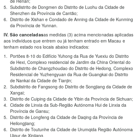
de Henan;
Subdistrito de Dongmen do Distrito de Luohu da Cidade de
Shenzhen da Província de Cantão;
Distrito de Xishan e Condado de Anning da Cidade de Kunming
da Província de Yunnan.
IV. São canceladas
as medidas (3) acima mencionadas aplicadas
aos indivíduos que entrem ou já tenham entrado em Macau e
tenham estado nos locais abaixo indicados:
Portões 8-10 do Edifício Yuhong da Rua de Yuexiu do Distrito
de Hexi, Complexo residencial de Jardim da China Oriental do
Subdistrito de Changzhoudao do Distrito de Hedong, Complexo
Residencial de Yuzhengyuan da Rua de Guangkai do Distrito
de Nankai da Cidade de Tianjin;
Subdistrito de Fangsong do Distrito de Songjiang da Cidade de
Xangai;
Distrito de Cuiping da Cidade de Yibin da Província de Sichuan;
Cidade de Linxia da Sub-Região Autónoma Hui de Linxia da
Província de Gansu;
Distrito de Longfeng da Cidade de Daqing da Província de
Heilongjiang;
Distrito de Toutunhe da Cidade de Urumqida Região Autónoma
Uigur de Xinjiang.