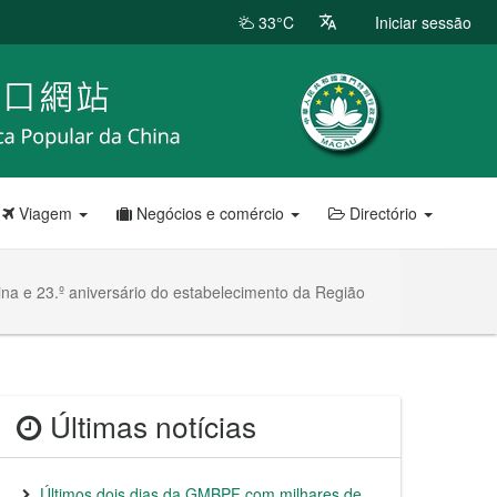
33°C
Iniciar sessão
Viagem
Negócios e comércio
Directório
na e 23.º aniversário do estabelecimento da Região
Últimas notícias
Últimos dois dias da GMBPF com milhares de