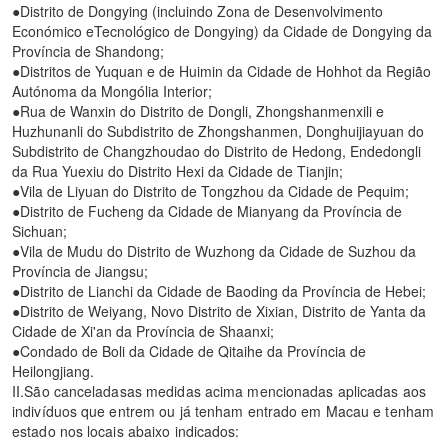
●Distrito de Dongying (incluindo Zona de Desenvolvimento
Económico eTecnológico de Dongying) da Cidade de Dongying da
Província de Shandong;
●Distritos de Yuquan e de Huimin da Cidade de Hohhot da Região
Autónoma da Mongólia Interior;
●Rua de Wanxin do Distrito de Dongli, Zhongshanmenxili e
Huzhunanli do Subdistrito de Zhongshanmen, Donghuijiayuan do
Subdistrito de Changzhoudao do Distrito de Hedong, Endedongli
da Rua Yuexiu do Distrito Hexi da Cidade de Tianjin;
●Vila de Liyuan do Distrito de Tongzhou da Cidade de Pequim;
●Distrito de Fucheng da Cidade de Mianyang da Província de
Sichuan;
●Vila de Mudu do Distrito de Wuzhong da Cidade de Suzhou da
Província de Jiangsu;
●Distrito de Lianchi da Cidade de Baoding da Província de Hebei;
●Distrito de Weiyang, Novo Distrito de Xixian, Distrito de Yanta da
Cidade de Xi'an da Província de Shaanxi;
●Condado de Boli da Cidade de Qitaihe da Província de
Heilongjiang.
II.São canceladasas medidas acima mencionadas aplicadas aos
indivíduos que entrem ou já tenham entrado em Macau e tenham
estado nos locais abaixo indicados: