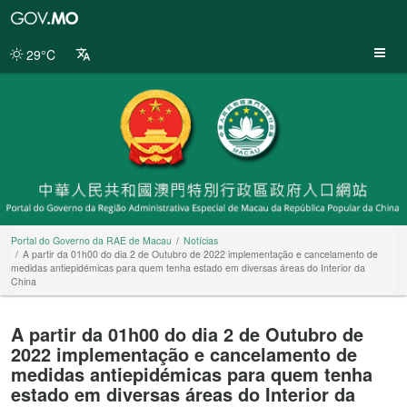
Portal
do
Governo
29°C
da
RAE
de
Macau
Portal do Governo da RAE de Macau
Notícias
A partir da 01h00 do dia 2 de Outubro de 2022 implementação e cancelamento de
medidas antiepidémicas para quem tenha estado em diversas áreas do Interior da
China
A partir da 01h00 do dia 2 de Outubro de
2022 implementação e cancelamento de
medidas antiepidémicas para quem tenha
estado em diversas áreas do Interior da