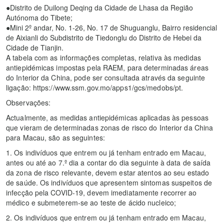
●Distrito de Duilong Deqing da Cidade de Lhasa da Região
Autónoma do Tibete;
●Mini 2º andar, No. 1-26, No. 17 de Shuguanglu, Bairro residencial
de Aixianli do Subdistrito de Tiedonglu do Distrito de Hebei da
Cidade de Tianjin.
A tabela com as informações completas, relativa às medidas
antiepidémicas impostas pela RAEM, para determinadas áreas
do Interior da China, pode ser consultada através da seguinte
ligação: https://www.ssm.gov.mo/apps1/gcs/medobs/pt.
Observações:
Actualmente, as medidas antiepidémicas aplicadas às pessoas
que vieram de determinadas zonas de risco do Interior da China
para Macau, são as seguintes:
1. Os indivíduos que entrem ou já tenham entrado em Macau,
antes ou até ao 7.º dia a contar do dia seguinte à data de saída
da zona de risco relevante, devem estar atentos ao seu estado
de saúde. Os indivíduos que apresentem sintomas suspeitos de
infecção pela COVID-19, devem imediatamente recorrer ao
médico e submeterem-se ao teste de ácido nucleico;
2. Os indivíduos que entrem ou já tenham entrado em Macau,