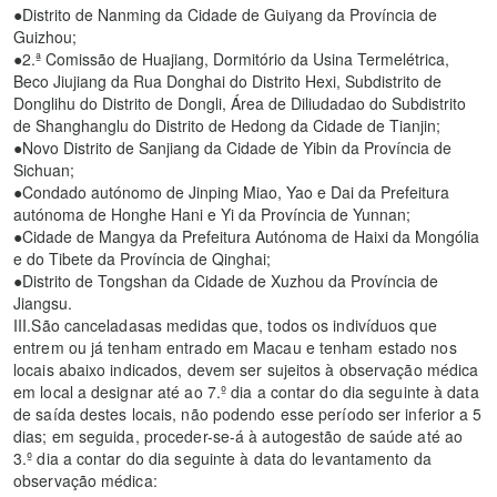
●Distrito de Nanming da Cidade de Guiyang da Província de
Guizhou;
●2.ª Comissão de Huajiang, Dormitório da Usina Termelétrica,
Beco Jiujiang da Rua Donghai do Distrito Hexi, Subdistrito de
Donglihu do Distrito de Dongli, Área de Diliudadao do Subdistrito
de Shanghanglu do Distrito de Hedong da Cidade de Tianjin;
●Novo Distrito de Sanjiang da Cidade de Yibin da Província de
Sichuan;
●Condado autónomo de Jinping Miao, Yao e Dai da Prefeitura
autónoma de Honghe Hani e Yi da Província de Yunnan;
●Cidade de Mangya da Prefeitura Autónoma de Haixi da Mongólia
e do Tibete da Província de Qinghai;
●Distrito de Tongshan da Cidade de Xuzhou da Província de
Jiangsu.
III.São canceladasas medidas que, todos os indivíduos que
entrem ou já tenham entrado em Macau e tenham estado nos
locais abaixo indicados, devem ser sujeitos à observação médica
em local a designar até ao 7.º dia a contar do dia seguinte à data
de saída destes locais, não podendo esse período ser inferior a 5
dias; em seguida, proceder-se-á à autogestão de saúde até ao
3.º dia a contar do dia seguinte à data do levantamento da
observação médica: