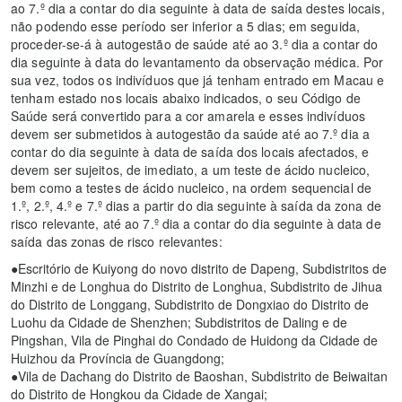
ao 7.º dia a contar do dia seguinte à data de saída destes locais,
não podendo esse período ser inferior a 5 dias; em seguida,
proceder-se-á à autogestão de saúde até ao 3.º dia a contar do
dia seguinte à data do levantamento da observação médica. Por
sua vez, todos os indivíduos que já tenham entrado em Macau e
tenham estado nos locais abaixo indicados, o seu Código de
Saúde será convertido para a cor amarela e esses indivíduos
devem ser submetidos à autogestão da saúde até ao 7.º dia a
contar do dia seguinte à data de saída dos locais afectados, e
devem ser sujeitos, de imediato, a um teste de ácido nucleico,
bem como a testes de ácido nucleico, na ordem sequencial de
1.º, 2.º, 4.º e 7.º dias a partir do dia seguinte à saída da zona de
risco relevante, até ao 7.º dia a contar do dia seguinte à data de
saída das zonas de risco relevantes:
●Escritório de Kuiyong do novo distrito de Dapeng, Subdistritos de
Minzhi e de Longhua do Distrito de Longhua, Subdistrito de Jihua
do Distrito de Longgang, Subdistrito de Dongxiao do Distrito de
Luohu da Cidade de Shenzhen; Subdistritos de Daling e de
Pingshan, Vila de Pinghai do Condado de Huidong da Cidade de
Huizhou da Província de Guangdong;
●Vila de Dachang do Distrito de Baoshan, Subdistrito de Beiwaitan
do Distrito de Hongkou da Cidade de Xangai;