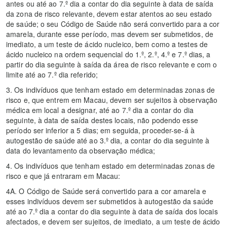
antes ou até ao 7.º dia a contar do dia seguinte à data de saída
da zona de risco relevante, devem estar atentos ao seu estado
de saúde; o seu Código de Saúde não será convertido para a cor
amarela, durante esse período, mas devem ser submetidos, de
imediato, a um teste de ácido nucleico, bem como a testes de
ácido nucleico na ordem sequencial do 1.º, 2.º, 4.º e 7.º dias, a
partir do dia seguinte à saída da área de risco relevante e com o
limite até ao 7.º dia referido;
3. Os indivíduos que tenham estado em determinadas zonas de
risco e, que entrem em Macau, devem ser sujeitos à observação
médica em local a designar, até ao 7.º dia a contar do dia
seguinte, à data de saída destes locais, não podendo esse
período ser inferior a 5 dias; em seguida, proceder-se-á à
autogestão de saúde até ao 3.º dia, a contar do dia seguinte à
data do levantamento da observação médica;
4. Os indivíduos que tenham estado em determinadas zonas de
risco e que já entraram em Macau:
4A. O Código de Saúde será convertido para a cor amarela e
esses indivíduos devem ser submetidos à autogestão da saúde
até ao 7.º dia a contar do dia seguinte à data de saída dos locais
afectados, e devem ser sujeitos, de imediato, a um teste de ácido