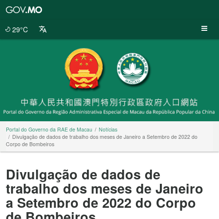
Portal
do
Governo
29°C
da
RAE
de
Macau
Portal do Governo da RAE de Macau
Notícias
Divulgação de dados de trabalho dos meses de Janeiro a Setembro de 2022 do
Corpo de Bombeiros
Divulgação de dados de
trabalho dos meses de Janeiro
a Setembro de 2022 do Corpo
de Bombeiros