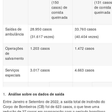
(150
(131 casos
casos) de
de comida
comida
queimada
queimada
Saídas de
28.950 casos
33.760 casos
ambulância
(31.617 vezes)
(40.404 vezes)
Operações
1.203 casos
1.472 casos
de
salvamento
Serviços
3.017 casos
4.663 casos
especiais
Análise sobre os dados de saída
Entre Janeiro e Setembro de 2022, a saída total de incêndio do
Corpo de Bombeiros (CB) foi de 623 casos, o que teve uma
redução de 27 casos em comparação com o período homólogo