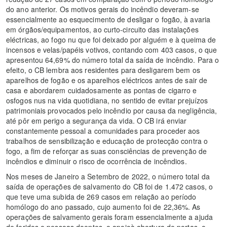
do ano anterior. Os motivos gerais do incêndio deveram-se
essencialmente ao esquecimento de desligar o fogão, à avaria
em órgãos/equipamentos, ao curto-circuito das instalações
eléctricas, ao fogo nu que foi deixado por alguém e à queima de
incensos e velas/papéis votivos, contando com 403 casos, o que
apresentou 64,69% do número total da saída de incêndio. Para o
efeito, o CB lembra aos residentes para desligarem bem os
aparelhos de fogão e os aparelhos eléctricos antes de sair de
casa e abordarem cuidadosamente as pontas de cigarro e
osfogos nus na vida quotidiana, no sentido de evitar prejuízos
patrimoniais provocados pelo incêndio por causa da negligência,
até pôr em perigo a segurança da vida. O CB irá enviar
constantemente pessoal a comunidades para proceder aos
trabalhos de sensibilização e educação de protecção contra o
fogo, a fim de reforçar as suas consciências de prevenção de
incêndios e diminuir o risco de ocorrência de incêndios.
Nos meses de Janeiro a Setembro de 2022, o número total da
saída de operações de salvamento do CB foi de 1.472 casos, o
que teve uma subida de 269 casos em relação ao período
homólogo do ano passado, cujo aumento foi de 22,36%. As
operações de salvamento gerais foram essencialmente a ajuda