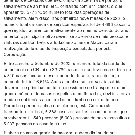
de feridos e pessoas doentes, o apoioà abertura de portas, o
salvamento de animais, etc., contando com 841 casos, o que
apresentou 57,13% do número total das operações de
salvamento. Além disso, nos primeiros nove meses de 2022, o
número total da saída de serviços especiais foi de 4.663 casos, o
que registou aumentos relativamente ao mesmo período do ano
anterior, o principal motivo deveu-se ao envio de mais pessoal e
viaturas dos bombeiros a todas as zonas de Macau para a
realização de tarefas de inspecção executadas por esta
Corporação.
Entre Janeiro e Setembro de 2022, o número total da saída de
ambulância do CB foi de 33.760 casos, o que teve uma subida de
4.810 casos face ao mesmo período do ano transacto, cujo
aumento foi de 16,61%. Após a análise, as causas da subida
deveram-se principalmente à necessidade de transporte de um
grande número de casos suspeitos e confirmados, devido à nova
rondade epidemias acontecidas em Junho do corrente ano.
Durante o período acima mencionado, esta Corporação
transportou, no total, 6.368 casos suspeitos e confirmados, que
envolveram 11.540 pessoas (5.903 pessoas do sexo masculino e
5.637 pessoas do sexo feminino).
Embora os casos gerais de socorro tenham diminuído em