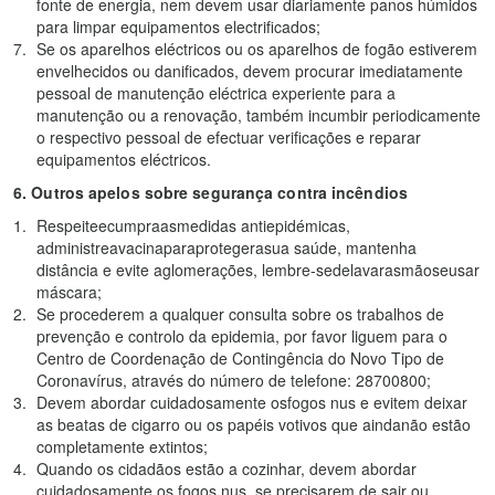
fonte de energia, nem devem usar diariamente panos húmidos
para limpar equipamentos electrificados;
Se os aparelhos eléctricos ou os aparelhos de fogão estiverem
envelhecidos ou danificados, devem procurar imediatamente
pessoal de manutenção eléctrica experiente para a
manutenção ou a renovação, também incumbir periodicamente
o respectivo pessoal de efectuar verificações e reparar
equipamentos eléctricos.
6.
Outros apelos sobre segurança contra incêndios
Respeiteecumpraasmedidas antiepidémicas,
administreavacinaparaprotegerasua saúde, mantenha
distância e evite aglomerações, lembre-sedelavarasmãoseusar
máscara;
Se procederem a qualquer consulta sobre os trabalhos de
prevenção e controlo da epidemia, por favor liguem para o
Centro de Coordenação de Contingência do Novo Tipo de
Coronavírus, através do número de telefone: 28700800;
Devem abordar cuidadosamente osfogos nus e evitem deixar
as beatas de cigarro ou os papéis votivos que aindanão estão
completamente extintos;
Quando os cidadãos estão a cozinhar, devem abordar
cuidadosamente os fogos nus, se precisarem de sair ou