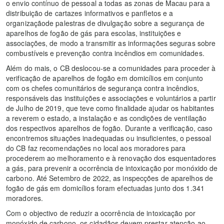
o envio contínuo de pessoal a todas as zonas de Macau para a
distribuição de cartazes informativos e panfletos e a
organizaçãode palestras de divulgação sobre a segurança de
aparelhos de fogão de gás para escolas, instituições e
associações, de modo a transmitir as informações seguras sobre
combustíveis e prevenção contra incêndios em comunidades.
Além do mais, o CB deslocou-se a comunidades para proceder à
verificação de aparelhos de fogão em domicílios em conjunto
com os chefes comunitários de segurança contra incêndios,
responsáveis das instituições e associações e voluntários a partir
de Julho de 2019, que teve como finalidade ajudar os habitantes
a reverem o estado, a instalação e as condições de ventilação
dos respectivos aparelhos de fogão. Durante a verificação, caso
encontremos situações inadequadas ou insuficientes, o pessoal
do CB faz recomendações no local aos moradores para
procederem ao melhoramento e à renovação dos esquentadores
a gás, para prevenir a ocorrência de intoxicação por monóxido de
carbono. Até Setembro de 2022, as inspecções de aparelhos de
fogão de gás em domicílios foram efectuadas junto dos 1.341
moradores.
Com o objectivo de reduzir a ocorrência de intoxicação por
monóxido de carbono, os cidadãos devem prestar atenção ao