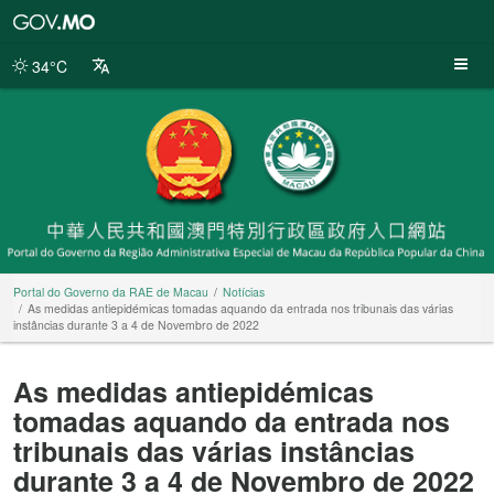
Portal
do
Governo
34°C
da
RAE
de
Macau
Portal do Governo da RAE de Macau
Notícias
As medidas antiepidémicas tomadas aquando da entrada nos tribunais das várias
instâncias durante 3 a 4 de Novembro de 2022
As medidas antiepidémicas
tomadas aquando da entrada nos
tribunais das várias instâncias
durante 3 a 4 de Novembro de 2022