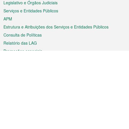
Legislativo e Órgãos Judiciais
Serviços e Entidades Públicos
APM
Estrutura e Atribuições dos Serviços e Entidades Públicos
Consulta de Políticas
Relatório das LAG
Promoções especiais
Sobre a RAEM
Tempo
Transporte
Feriados
Cultura e lazer
Informação de Macau
Ficheiro sobre Macau
Estatísticas