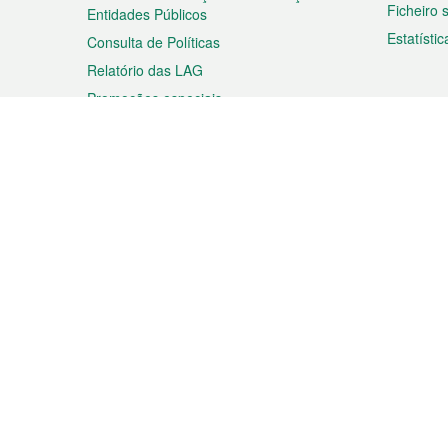
Ficheiro
Entidades Públicos
Estatístic
Consulta de Políticas
Relatório das LAG
Promoções especiais
Viagem
Negóc
Planear a sua viagem
Negócios
Descobrir Macau
Feiras d
Macau
Espectáculos e Entretenimento
Oportuni
Roteiro de Compras
das PME
Eventos e Festividades
Informaç
Proprieda
Rodapé
Idiomas
Ligações
Cláusulas de utilização
Declaração de privacidade
do
do
do