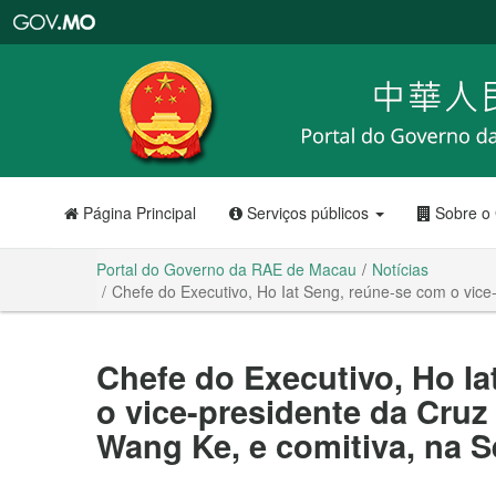
Portal
do
Governo
da
RAE
de
Macau
Página Principal
Serviços públicos
Sobre o
Portal do Governo da RAE de Macau
Notícias
Chefe do Executivo, Ho Iat Seng, reúne-se com o vic
Chefe do Executivo, Ho I
o vice-presidente da Cruz
Wang Ke, e comitiva, na 