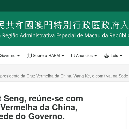
 Governo
Sobre a RAEM
Anúncios
Leis
e-presidente da Cruz Vermelha da China, Wang Ke, e comitiva, na Sede
at Seng, reúne-se com
 Vermelha da China,
Sede do Governo.