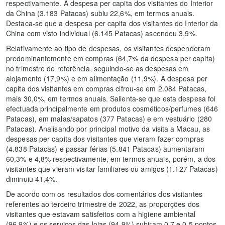
respectivamente. A despesa per capita dos visitantes do Interior
da China (3.183 Patacas) subiu 22,6%, em termos anuais.
Destaca-se que a despesa per capita dos visitantes do Interior da
China com visto individual (6.145 Patacas) ascendeu 3,9%.
Relativamente ao tipo de despesas, os visitantes despenderam
predominantemente em compras (64,7% da despesa per capita)
no trimestre de referência, seguindo-se as despesas em
alojamento (17,9%) e em alimentação (11,9%). A despesa per
capita dos visitantes em compras cifrou-se em 2.084 Patacas,
mais 30,0%, em termos anuais. Salienta-se que esta despesa foi
efectuada principalmente em produtos cosméticos/perfumes (646
Patacas), em malas/sapatos (377 Patacas) e em vestuário (280
Patacas). Analisando por principal motivo da visita a Macau, as
despesas per capita dos visitantes que vieram fazer compras
(4.838 Patacas) e passar férias (5.841 Patacas) aumentaram
60,3% e 4,8% respectivamente, em termos anuais, porém, a dos
visitantes que vieram visitar familiares ou amigos (1.127 Patacas)
diminuiu 41,4%.
De acordo com os resultados dos comentários dos visitantes
referentes ao terceiro trimestre de 2022, as proporções dos
visitantes que estavam satisfeitos com a higiene ambiental
(96,9%) e os serviços das lojas (94,9%) subiram 0,7 e 0,5 pontos