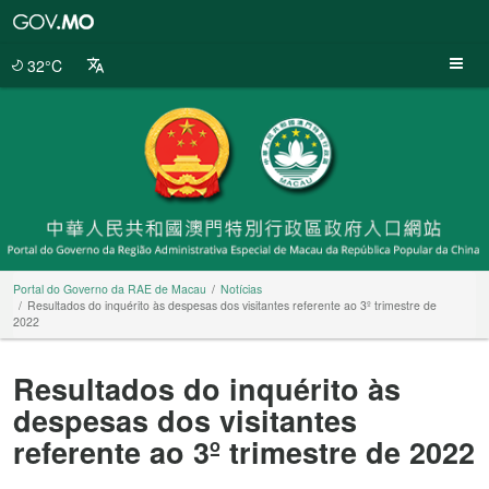
Portal
do
Governo
32°C
da
RAE
de
Macau
Portal do Governo da RAE de Macau
Notícias
Resultados do inquérito às despesas dos visitantes referente ao 3º trimestre de
2022
Resultados do inquérito às
despesas dos visitantes
referente ao 3º trimestre de 2022