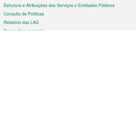
Estrutura e Atribuições dos Serviços e Entidades Públicos
Consulta de Políticas
Relatório das LAG
Promoções especiais
Sobre a RAEM
Tempo
Transporte
Feriados
Cultura e lazer
Informação de Macau
Ficheiro sobre Macau
Estatísticas
Anúncios