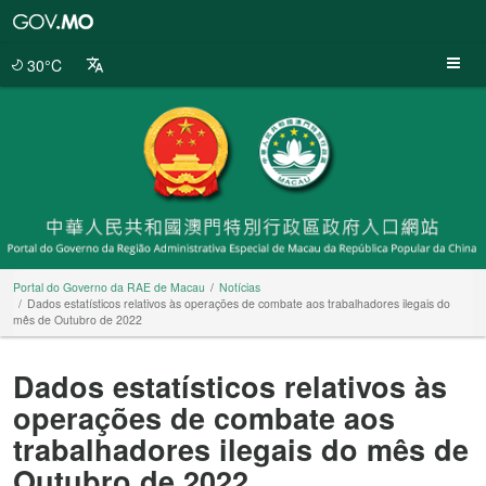
Portal
do
Governo
30°C
da
RAE
de
Macau
Portal do Governo da RAE de Macau
Notícias
Dados estatísticos relativos às operações de combate aos trabalhadores ilegais do
mês de Outubro de 2022
Dados estatísticos relativos às
operações de combate aos
trabalhadores ilegais do mês de
Outubro de 2022