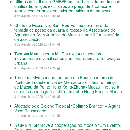
Últimos dois dias da GMBPF com milhares de produtos de
qualidade, artigos exclusivos ao preço de 1 pataca e
sorteio com prémios no valor de milhões de patacas
8 de Agosto de 2026 às 18:32
Chefe do Executivo, Sam Hou Fai, na cerimónia de
tomada de posse da quarta direcção da Associação de
Agentes da Área Jurídica de Macau e no 10.º aniversário
da associação.
8 de Agosto de 2026 às 12:04
Tam Vai Man instou a MUR a explorar modelos
inovadores e diversificados para impulsionar a renovação
urbana
8 de Agosto de 2026 às 11:28
Terceiro aniversário da entrada em Funcionamento do
Posto de Transferência de Mercadorias Transfronteiriço
de Macau da Ponte Hong Kong-Zhuhai-Macau Impulso à
conectividade logística eficiente entre Hong Kong e Macau
8 de Agosto de 2026 às 10:00
Afectado pelo Ciclone Tropical “Golfinho Branco” – Alguns
Voos Cancelados
7 de Agosto de 2026 às 22:27
A GMBPF promove a cooperação no modelo “Um Evento,
Dois Locais”, com mais de 270 encontros comerciais