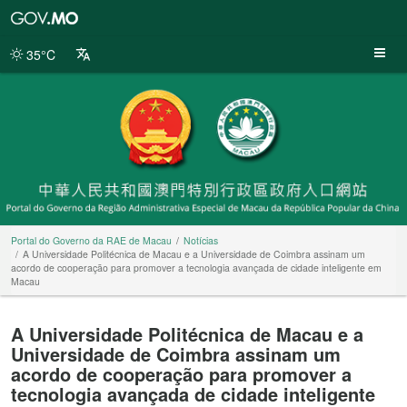
Portal
do
Governo
35°C
da
RAE
de
Macau
Portal do Governo da RAE de Macau
Notícias
A Universidade Politécnica de Macau e a Universidade de Coimbra assinam um
acordo de cooperação para promover a tecnologia avançada de cidade inteligente em
Macau
A Universidade Politécnica de Macau e a
Universidade de Coimbra assinam um
acordo de cooperação para promover a
tecnologia avançada de cidade inteligente