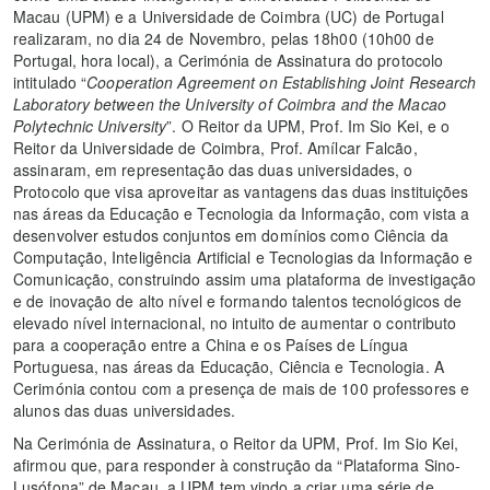
Macau (UPM) e a Universidade de Coimbra (UC) de Portugal
realizaram, no dia 24 de Novembro, pelas 18h00 (10h00 de
Portugal, hora local), a Cerimónia de Assinatura do protocolo
intitulado “
Cooperation Agreement on Establishing Joint Research
Laboratory between the University of Coimbra and the Macao
Polytechnic University
”. O Reitor da UPM, Prof. Im Sio Kei, e o
Reitor da Universidade de Coimbra, Prof. Amílcar Falcão,
assinaram, em representação das duas universidades, o
Protocolo que visa aproveitar as vantagens das duas instituições
nas áreas da Educação e Tecnologia da Informação, com vista a
desenvolver estudos conjuntos em domínios como Ciência da
Computação, Inteligência Artificial e Tecnologias da Informação e
Comunicação, construindo assim uma plataforma de investigação
e de inovação de alto nível e formando talentos tecnológicos de
elevado nível internacional, no intuito de aumentar o contributo
para a cooperação entre a China e os Países de Língua
Portuguesa, nas áreas da Educação, Ciência e Tecnologia. A
Cerimónia contou com a presença de mais de 100 professores e
alunos das duas universidades.
Na Cerimónia de Assinatura, o Reitor da UPM, Prof. Im Sio Kei,
afirmou que, para responder à construção da “Plataforma Sino-
Lusófona” de Macau, a UPM tem vindo a criar uma série de