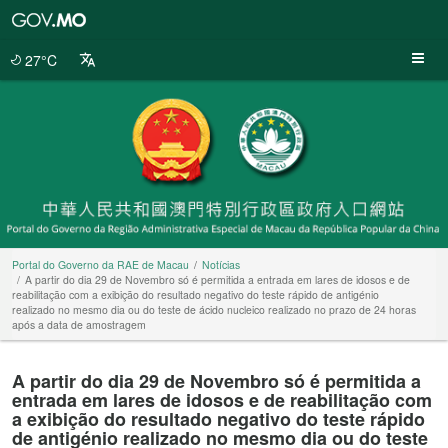
Portal
do
Governo
27°C
da
RAE
de
Macau
Portal do Governo da RAE de Macau
Notícias
A partir do dia 29 de Novembro só é permitida a entrada em lares de idosos e de
reabilitação com a exibição do resultado negativo do teste rápido de antigénio
realizado no mesmo dia ou do teste de ácido nucleico realizado no prazo de 24 horas
após a data de amostragem
A partir do dia 29 de Novembro só é permitida a
entrada em lares de idosos e de reabilitação com
a exibição do resultado negativo do teste rápido
de antigénio realizado no mesmo dia ou do teste