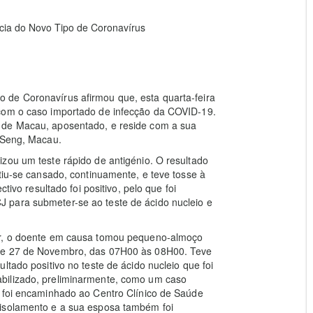
ia do Novo Tipo de Coronavírus
 de Coronavírus afirmou que, esta quarta-feira
 com o caso importado de infecção da COVID-19.
 de Macau, aposentado, e reside com a sua
m Seng, Macau.
zou um teste rápido de antigénio. O resultado
tiu-se cansado, continuamente, e teve tosse à
tivo resultado foi positivo, pelo que foi
 para submeter-se ao teste de ácido nucleio e
ar, o doente em causa tomou pequeno-almoço
6 e 27 de Novembro, das 07H00 às 08H00. Teve
ltado positivo no teste de ácido nucleio que foi
bilizado, preliminarmente, como um caso
á foi encaminhado ao Centro Clínico de Saúde
 isolamento e a sua esposa também foi