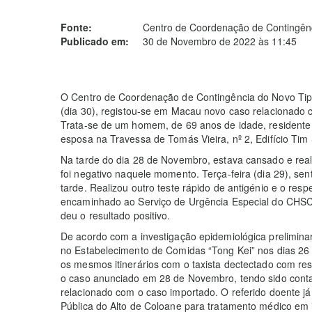
Fonte:
Centro de Coordenação de Contingênc
Publicado em:
30 de Novembro de 2022 às 11:45
O Centro de Coordenação de Contingência do Novo Tipo
(dia 30), registou-se em Macau novo caso relacionado
Trata-se de um homem, de 69 anos de idade, residente
esposa na Travessa de Tomás Vieira, nº 2, Edifício Ti
Na tarde do dia 28 de Novembro, estava cansado e reali
foi negativo naquele momento. Terça-feira (dia 29), sen
tarde. Realizou outro teste rápido de antigénio e o respec
encaminhado ao Serviço de Urgência Especial do CHSCJ
deu o resultado positivo.
De acordo com a investigação epidemiológica prelimin
no Estabelecimento de Comidas “Tong Kei” nos dias 2
os mesmos itinerários com o taxista dectectado com resu
o caso anunciado em 28 de Novembro, tendo sido conta
relacionado com o caso importado. O referido doente j
Pública do Alto de Coloane para tratamento médico em