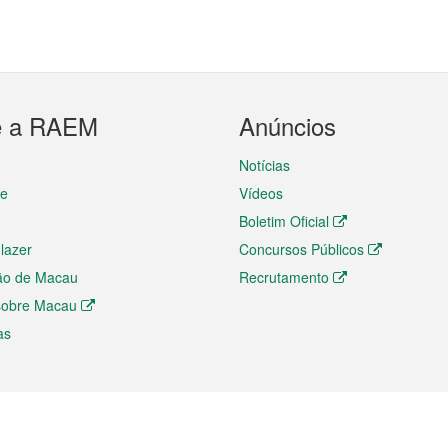
e a RAEM
Anúncios
Notícias
te
Vídeos
Boletim Oficial
 lazer
Concursos Públicos
ão de Macau
Recrutamento
 sobre Macau
as
ios e comércio
Directório