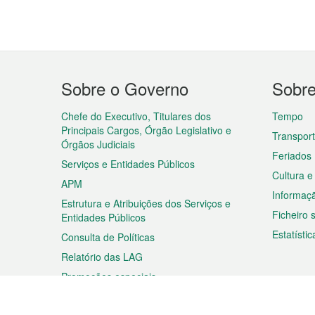
Menu
Sobre o Governo
Sobr
do
rodapé
Chefe do Executivo, Titulares dos
Tempo
Principais Cargos, Órgão Legislativo e
Transpor
Órgãos Judiciais
Feriados
Serviços e Entidades Públicos
Cultura e
APM
Informaç
Estrutura e Atribuições dos Serviços e
Ficheiro
Entidades Públicos
Estatístic
Consulta de Políticas
Relatório das LAG
Promoções especiais
Viagem
Negóc