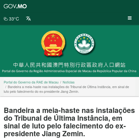
Portal
do
Governo
33°C
da
RAE
de
Macau
Portal do Governo da RAE de Macau
Notícias
Bandeira a meia-haste nas instalações do Tribunal de Última Instância, em sinal de
luto pelo falecimento do ex-presidente Jiang Zemin.
Bandeira a meia-haste nas instalações
do Tribunal de Última Instância, em
sinal de luto pelo falecimento do ex-
presidente Jiang Zemin.