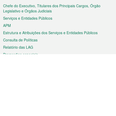
rodapé
Chefe do Executivo, Titulares dos Principais Cargos, Órgão
Legislativo e Órgãos Judiciais
Serviços e Entidades Públicos
APM
Estrutura e Atribuições dos Serviços e Entidades Públicos
Consulta de Políticas
Relatório das LAG
Promoções especiais
Sobre a RAEM
Tempo
Transporte
Feriados
Cultura e lazer
Informação de Macau
Ficheiro sobre Macau