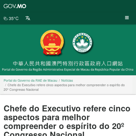
Portal
do
Governo
35°C
da
RAE
de
Macau
Portal do Governo da RAE de Macau
Notícias
Chefe do Executivo refere cinco aspectos para melhor compreender o espírito do
20º Congresso Nacional
Chefe do Executivo refere cinco
aspectos para melhor
compreender o espírito do 20º
Congresso Nacional