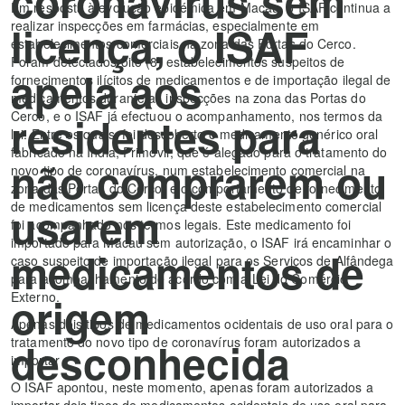
coronavírus sem
Em resposta à evolução epidémica em Macau, o ISAF continua a
licença, o ISAF
realizar inspecções em farmácias, especialmente em
estabelecimentos comerciais na zona das Portas do Cerco.
Foram detectados oito (8) estabelecimentos suspeitos de
apela aos
fornecimentos ilícitos de medicamentos e de importação ilegal de
medicamentos durante as inspecções na zona das Portas do
residentes para
Cerco, e o ISAF já efectuou o acompanhamento, nos termos da
lei. Entre os quais, foi descoberto o medicamento genérico oral
fabricado na Índia, Primovir, que é alegado para o tratamento do
não comprarem ou
novo tipo de coronavírus, num estabelecimento comercial na
zona das Portas do Cerco, e o comportamento de fornecimento
usarem
de medicamentos sem licença deste estabelecimento comercial
foi acompanhado nos termos legais. Este medicamento foi
importado para Macau sem autorização, o ISAF irá encaminhar o
medicamentos de
caso suspeito de importação ilegal para os Serviços de Alfândega
para acompanhamento de acordo com a Lei do Comércio
origem
Externo.
Apenas dois tipos de medicamentos ocidentais de uso oral para o
desconhecida
tratamento do novo tipo de coronavírus foram autorizados a
importar
O ISAF apontou, neste momento, apenas foram autorizados a