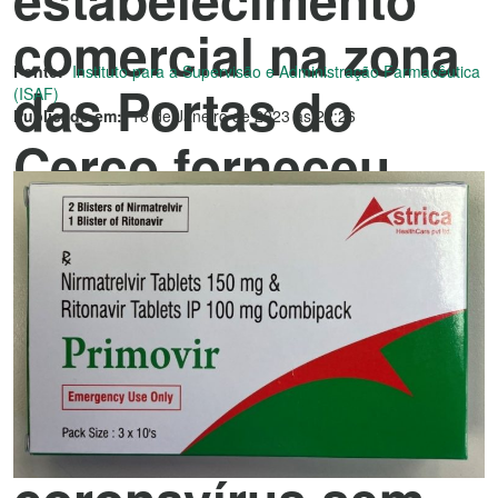
comercial na zona
Fonte:
Instituto para a Supervisão e Administração Farmacêutica
das Portas do
(ISAF)
Publicado em:
18 de Janeiro de 2023 às 22:26
Cerco forneceu
medicamento
genérico oral
fabricado na Índia
para o tratamento
do novo tipo de