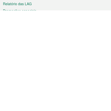
Relatório das LAG
Promoções especiais
Sobre a RAEM
Tempo
Transporte
Feriados
Cultura e lazer
Informação de Macau
Ficheiro sobre Macau
Estatísticas
Anúncios
Notícias
Vídeos
Boletim Oficial