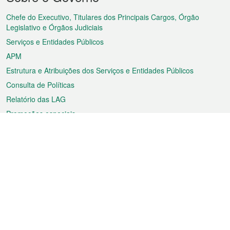
do
rodapé
Chefe do Executivo, Titulares dos Principais Cargos, Órgão
Legislativo e Órgãos Judiciais
Serviços e Entidades Públicos
APM
Estrutura e Atribuições dos Serviços e Entidades Públicos
Consulta de Políticas
Relatório das LAG
Promoções especiais
Sobre a RAEM
Tempo
Transporte
Feriados
Cultura e lazer
Informação de Macau