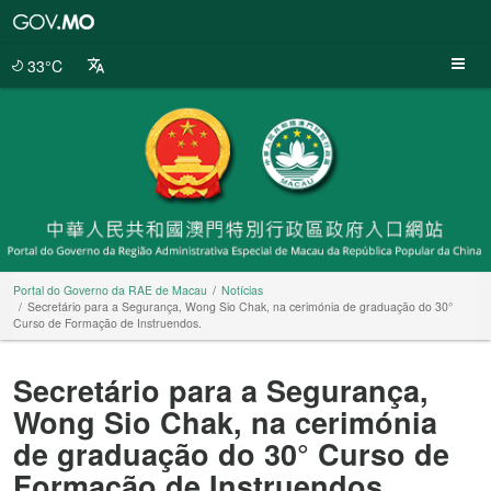
Portal
do
Governo
33°C
da
RAE
de
Macau
Portal do Governo da RAE de Macau
Notícias
Secretário para a Segurança, Wong Sio Chak, na cerimónia de graduação do 30°
Curso de Formação de Instruendos.
Secretário para a Segurança,
Wong Sio Chak, na cerimónia
de graduação do 30° Curso de
Formação de Instruendos.